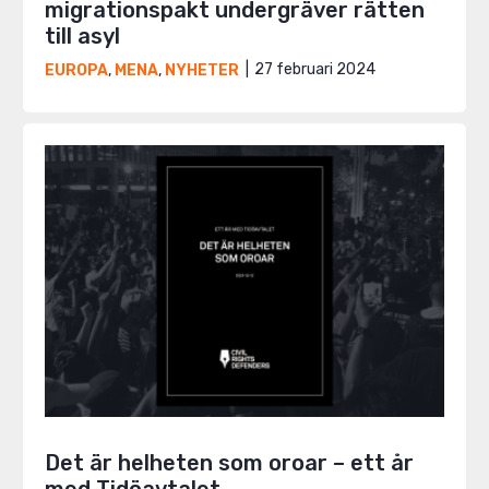
migrationspakt undergräver rätten
till asyl
27 februari 2024
EUROPA
,
MENA
,
NYHETER
Det är helheten som oroar – ett år
med Tidöavtalet