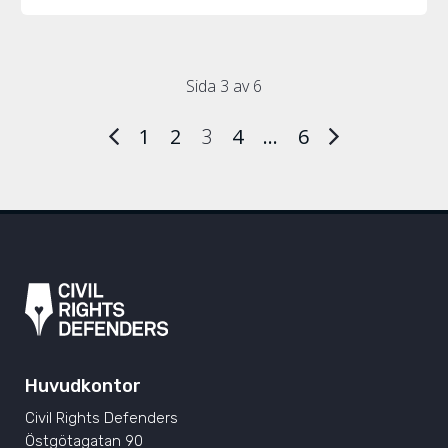
Sida 3 av 6
1
2
3
4
…
6
Huvudkontor
Civil Rights Defenders
Östgötagatan 90