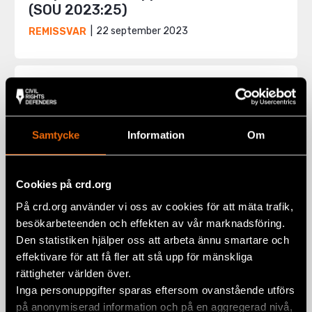
(SOU 2023:25)
22 september 2023
REMISSVAR
Samtycke
Information
Om
Cookies på crd.org
På crd.org använder vi oss av cookies för att mäta trafik,
besökarbeteenden och effekten av vår marknadsföring.
Den statistiken hjälper oss att arbeta ännu smartare och
effektivare för att få fler att stå upp för mänskliga
rättigheter världen över.
Yttrande över en ny ordning för
Inga personuppgifter sparas eftersom ovanstående utförs
asylsökandes boende (SOU 2022:64)
på anonymiserad information och på en aggregerad nivå,