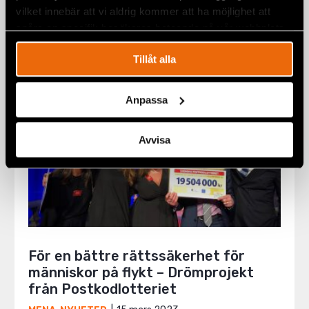
27 juni 2023
REMISSVAR
vilket innebär att vi aldrig kommer att ha möjlighet att
spåra en specifik besökares beteende på vår webbplats.
Tillåt alla
Anpassa
Avvisa
För en bättre rättssäkerhet för
människor på flykt – Drömprojekt
från Postkodlotteriet