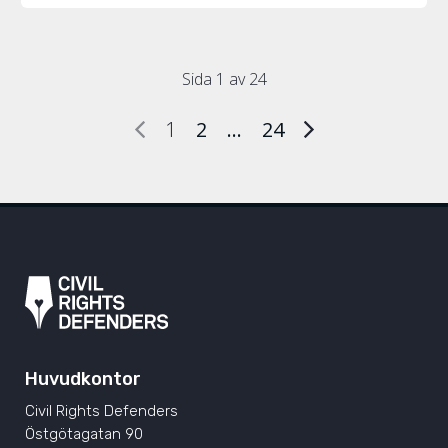
Sida 1 av 24
1
2
…
24
Huvudkontor
Civil Rights Defenders
Östgötagatan 90