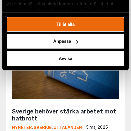
vilket innebär att vi aldrig kommer att ha möjlighet att
22 maj 2025
UNGERN
,
UTTALANDEN
spåra en specifik besökares beteende på vår webbplats.
Tillåt alla
Anpassa
Avvisa
Sverige behöver stärka arbetet mot
hatbrott
5 maj 2025
NYHETER
,
SVERIGE
,
UTTALANDEN