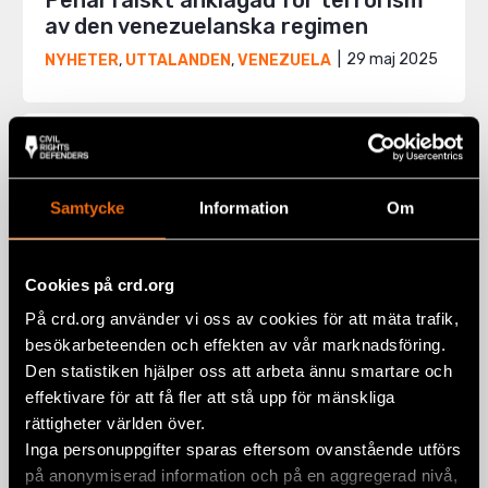
Penal falskt anklagad för terrorism
av den venezuelanska regimen
29 maj 2025
NYHETER
,
UTTALANDEN
,
VENEZUELA
Samtycke
Information
Om
Cookies på crd.org
På crd.org använder vi oss av cookies för att mäta trafik,
besökarbeteenden och effekten av vår marknadsföring.
Den statistiken hjälper oss att arbeta ännu smartare och
effektivare för att få fler att stå upp för mänskliga
rättigheter världen över.
Lagförslag i Ungern riskerar att
Inga personuppgifter sparas eftersom ovanstående utförs
tysta civilsamhället
på anonymiserad information och på en aggregerad nivå,