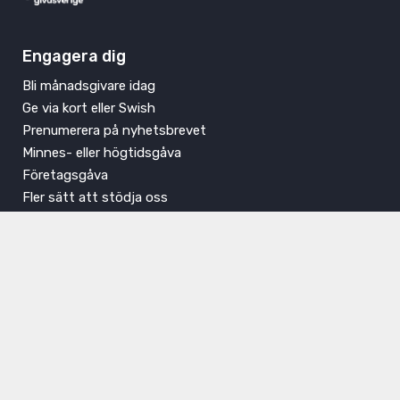
Engagera dig
Bli månadsgivare idag
Ge via kort eller Swish
Prenumerera på nyhetsbrevet
Minnes- eller högtidsgåva
Företagsgåva
Fler sätt att stödja oss
Kontakta oss
Jobba hos oss
Registrera din profil
Lediga tjänster
Praktik
Facebook