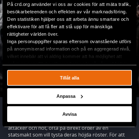
På crd.org använder vi oss av cookies för att mäta trafik,
besökarbeteenden och effekten av vår marknadsföring.
Den statistiken hjälper oss att arbeta ännu smartare och
effektivare för att få fler att stå upp för mänskliga
rättigheter världen över.
Inga personuppgifter sparas eftersom ovanstående utförs
på anonymiserad information och på en aggregerad nivå,
vilket innebär att vi aldrig kommer att ha möjlighet att
spåra en specifik besökares beteende på vår webbplats.
Tillåt alla
Anpassa
Natalia Project
Avvisa
Världen över utsätts människorättsförsvarare för
attacker och hot, ofta på direkt order av en
statsmakt som vill tysta deras höjda röster. För att