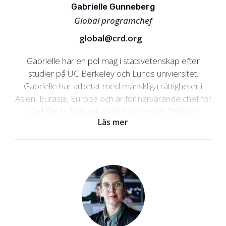
Gabrielle Gunneberg
Global programchef
global@crd.org
Gabrielle har en pol mag i statsvetenskap efter
studier på UC Berkeley och Lunds univiersitet.
Gabrielle har arbetat med mänskliga rättigheter i
Asien, Eurasia, Europa och är för närvarande chef för
Civil Rights Defenders Afrikaprogram. Tidigare
Läs mer
kommer hon från en roll som social development
specialist på Världsbanken i Washington DC.
Gabrielle har även en bakgrund som frilansjournalist
och har studerat journalistik vid JMK i Stockholm.