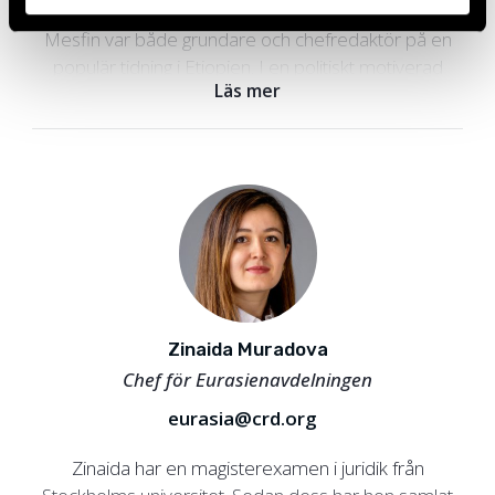
och en master i journalistik från Södertörns högskola.
Mesfin var både grundare och chefredaktör på en
populär tidning i Etiopien. I en politiskt motiverad
Läs mer
rättegång anklagades och dömdes han senare av
den etiopiska regeringen för att ”stödja terrorism”. I
exil fortsatte Mesfin sitt arbete med journalistik och
mänskliga rättigheter och började arbeta på Civil
Rights Defenders 2012. Han har tilldelats pris för sitt
arbete för yttrandefrihet av både Human Rights
Watch och Reportrar utan gränser.
Zinaida Muradova
Chef för Eurasienavdelningen
eurasia@crd.org
Zinaida har en magisterexamen i juridik från