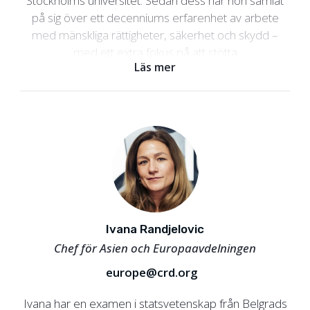
Stockholms universitet. Sedan dess har hon samlat
på sig över ett decenniums erfarenhet av arbete
med mänskliga rättigheter, säkerhet och skydd –
med ett extra fokus på att stötta
Läs mer
människorättsförsvarare som utsätts för fara eller
befinner sig i högriskmiljöer. Tidigare kommer hon
från EU:s rådgivande grupp i Armenien där hon
arbetade med demokratiska reformer och
europeiska integrationsprocesser i samarbete med
det armeniska parlamentet. I rollen ingick bland
annat att utarbeta policyrekommendationer och
bidra till utformningen av EU-initiativ och EU-
lagstiftning inom ramen för the Eastern Partnership.
Ivana Randjelovic
Chef för Asien och Europaavdelningen
europe@crd.org
Ivana har en examen i statsvetenskap från Belgrads