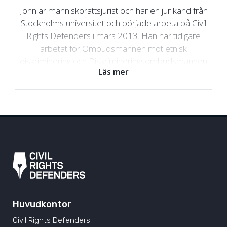
John är människorättsjurist och har en jur kand från
Stockholms universitet och började arbeta på Civil
Rights Defenders i mars 2013. Han har tidigare
arbetat för Ombudsmannen mot etnisk
diskriminering och Diskrimineringsombudsmannen
Läs mer
där han bland annat var ansvarig för att utreda fall av
diskriminering. John har även arbetat med mänskliga
rättigheter för OSSE i Bosnien och Hercegovina.
Under sina fyra år där fokuserade han inledningsvis
på att skapa förutsättningar för återvändare. Senare,
som chef för avdelningen för mänskliga rättigheter,
var han ansvarig för organisationens arbete med
krigsförbrytelser, rättssäkerhet och
minoritetsrättigheter.
Huvudkontor
Civil Rights Defenders