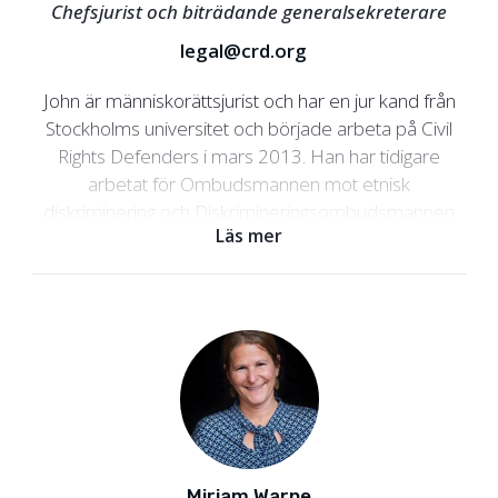
Chefsjurist och biträdande generalsekreterare
legal@crd.org
John är människorättsjurist och har en jur kand från
Stockholms universitet och började arbeta på Civil
Rights Defenders i mars 2013. Han har tidigare
arbetat för Ombudsmannen mot etnisk
diskriminering och Diskrimineringsombudsmannen
Läs mer
där han bland annat var ansvarig för att utreda fall av
diskriminering. John har även arbetat med mänskliga
rättigheter för OSSE i Bosnien och Hercegovina.
Under sina fyra år där fokuserade han inledningsvis
på att skapa förutsättningar för återvändare. Senare,
som chef för avdelningen för mänskliga rättigheter,
var han ansvarig för organisationens arbete med
krigsförbrytelser, rättssäkerhet och
minoritetsrättigheter.
Mirjam Warne