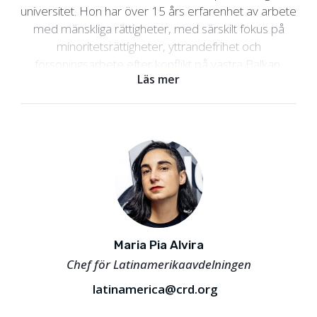
universitet. Hon har över 15 års erfarenhet av arbete
med mänskliga rättigheter, med särskilt fokus på
minoritetsrättigheter, yttrandefrihet och
försoningsarbete efter konflikt på västra Balkan.
Läs mer
Innan hon började på Civil Rights Defenders
arbetade hon med civilsamhällesorganisationer som
Solidar Suisse och Standing Conference of Towns
and Municipalities i Serbien för att främja
demokratiska värderingar och stärka kapaciteten hos
ansvariga lokalt.
Maria Pia Alvira
Chef för Latinamerikaavdelningen
latinamerica@crd.org