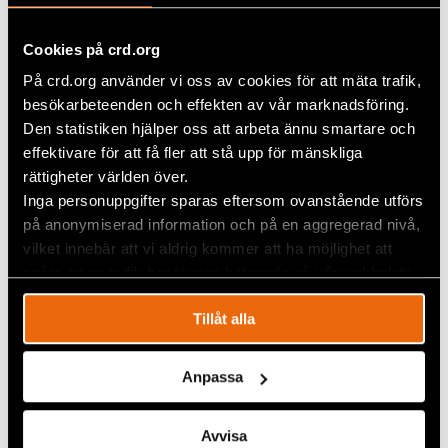
vår globala avdelning som inkluderar
regionala
avdelningar
för Afrika, Asien, Eurasien, Europa,
Latinamerika och Mellanöstern. Vårt arbete i
Cookies på crd.org
Sverige utförs och samordnas under vår juridiska
På crd.org använder vi oss av cookies för att mäta trafik,
avdelning
.
besökarbeteenden och effekten av vår marknadsföring.
Den statistiken hjälper oss att arbeta ännu smartare och
effektivare för att få fler att stå upp för mänskliga
rättigheter världen över.
Inga personuppgifter sparas eftersom ovanstående utförs
på anonymiserad information och på en aggregerad nivå,
vilket innebär att vi aldrig kommer att ha möjlighet att
spåra en specifik besökares beteende på vår webbplats.
Mesfin N. Bekele
Tillåt alla
Chef för Afrika och Mellanösternavdelningen
africa@crd.org
Anpassa
Mesfin har en kandidatexamen i statsvetenskap och
internationella relationer från Addis Abeba Univeristy
Avvisa