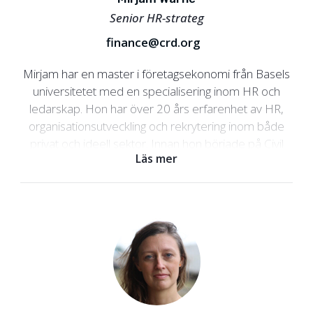
Senior HR-strateg
finance@crd.org
Mirjam har en master i företagsekonomi från Basels
universitetet med en specialisering inom HR och
ledarskap. Hon har över 20 års erfarenhet av HR,
organisationsutveckling och rekrytering inom både
privat och ideell sektor. Innan hon började på Civil
Läs mer
Rights Defenders hade hon ledande HR-roller på
organisationer som Kvinna till Kvinna,
Studiefrämjandet och East Capital. Hon har även
arbetat internationellt hos UBS i Hongkong och
Zürich.