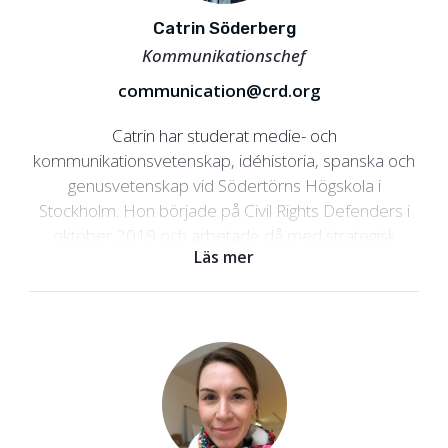
Catrin Söderberg
Kommunikationschef
communication@crd.org
Catrin har studerat medie- och
kommunikationsvetenskap, idéhistoria, spanska och
genusvetenskap vid Södertörns Högskola i
Stockholm. Hon började på Civil Rights Defenders i
oktober 2019 och arbetade då med strategisk
Läs mer
kommunikation och kampanjer. Catrin har lång
erfarenhet av att arbeta med kommunikation i
civilsamhället. Innan hon började på Civil Rights
Defenders arbetade hon med press och
kommunikation, insamling och jämställdhetsfrågor i
andra svenska civilsamhällesorganisationer, bland
annat två år i Centralamerika med We Effect.