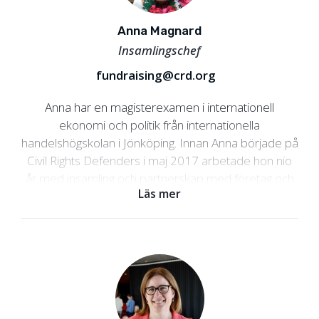
Anna Magnard
Insamlingschef
fundraising@crd.org
Anna har en magisterexamen i internationell
ekonomi och politik från internationella
handelshögskolan i Jönköping. Innan Anna började på
Civil Rights Defenders i maj 2017 arbetade hon nio
år med insamling och partnerskap med företag och
Läs mer
stora givare på SOS Barnbyar Sverige. Hon har även
arbetat vid Frankrikes exportråd i Stockholm,
Business France.