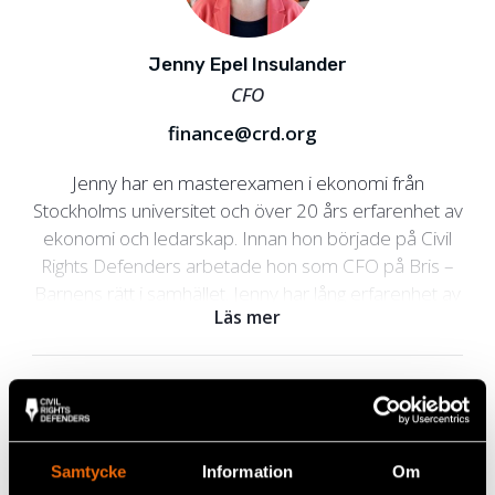
Jenny Epel Insulander
CFO
finance@crd.org
Jenny har en masterexamen i ekonomi från
Stockholms universitet och över 20 års erfarenhet av
ekonomi och ledarskap. Innan hon började på Civil
Rights Defenders arbetade hon som CFO på Bris –
Barnens rätt i samhället. Jenny har lång erfarenhet av
Läs mer
att sitta i ledningsgrupper och har gedigen erfarenhet
från civilsamhället. Hon har tidigare haft ledande
befattningar på WaterAid och Brukarkooperativet
JAG samt arbetat som revisor på PwC.
Avdelningschefer
Samtycke
Information
Om
Vårt programarbete utförs och samordnas inom