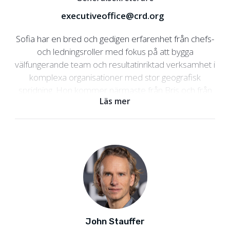
executiveoffice@crd.org
Sofia har en bred och gedigen erfarenhet från chefs-
och ledningsroller med fokus på att bygga
välfungerande team och resultatinriktad verksamhet i
komplexa organisationer med stor geografisk
spridning. Hon kommer närmaste från Bris och från
Läs mer
rollen som ordförande för Fairtrade. Sofia Walan har
tidigare varit generalsekreterare för Kristna
Fredsrörelsen (Swefor) och arbetat med stöd till
människorättsförsvarare i bland annat Colombia,
Guatemala och Mexiko. Hon har även arbetat med
frågor kopplade till Internationella Valutafonden och
Världsbankens roll i demokratibyggande. Sofia leder
verksamheten på Civil Rights Defenders tillsammans
med organisationens ledningsgrupp.
John Stauffer