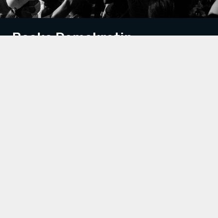
Backa Demokratin
Vi ser fler och fler politiska förslag som kränker
mänskliga rättigheter. Inte minst i Tidöavtalet. Det
signalerar ett oroväckande skifte i vår demokrati. När
demokratin riskerar att nedmonteras, en rättighet i
taget, behöver vi bli fler som försvarar den och kämpar
för ett rättssäkert Sverige. Gå med för att
Backa
Demokratin
.
Gå med här