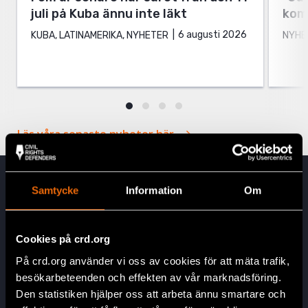
juli på Kuba ännu inte läkt
kom 
6 augusti 2026
KUBA, LATINAMERIKA, NYHETER
NYHE
Läs våra senaste nyheter här
Samtycke
Information
Om
Regioner
Civil Rights Defenders finns på plats på fyra kontinenter.
Vi är aktiva i Sverige och de länder i världen där respekten
Cookies på crd.org
för mänskliga rättigheter är som sämst.
På crd.org använder vi oss av cookies för att mäta trafik,
besökarbeteenden och effekten av vår marknadsföring.
Läs mer
Den statistiken hjälper oss att arbeta ännu smartare och