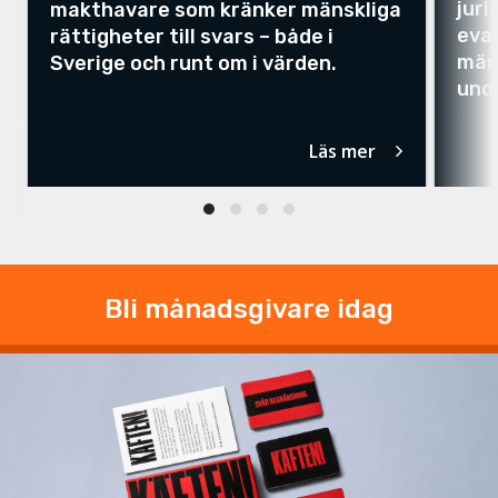
juri
makthavare som kränker mänskliga
evak
rättigheter till svars – både i
män
Sverige och runt om i värden.
und
Läs mer
Bli månadsgivare idag