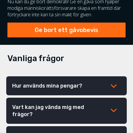
Nu kan du ge bort demokrati! Ge en gåva som hjälper
modiga människorättsförsvarare skapa en framtid där
förtryckare inte kan ta sin makt för given.
Ge bort ett gåvobevis
Vanliga frågor
Hur används mina pengar?
Din gåva går till vårt arbete med att stötta modiga
människor som kämpar för demokrati och
Vart kan jag vända mig med
mänskliga rättigheter världen över. På många
frågor?
platser får de allt svårare att göra sitt jobb. De
utsätts för hot, hat och våld. De grips, fängslas eller
Kontakta vår givarservice på
försvinner. Det är när allt färre kritiska röster kan