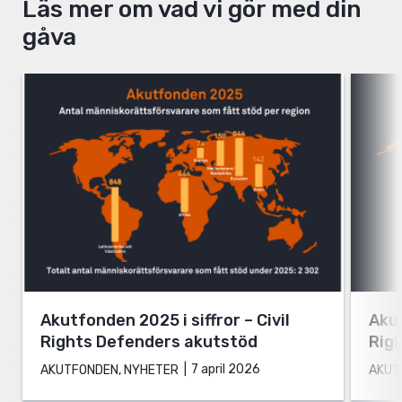
Läs mer om vad vi gör med din
gåva
Akutfonden 2025 i siffror – Civil
Akut
Rights Defenders akutstöd
Rig
7 april 2026
AKUTFONDEN, NYHETER
AKUT