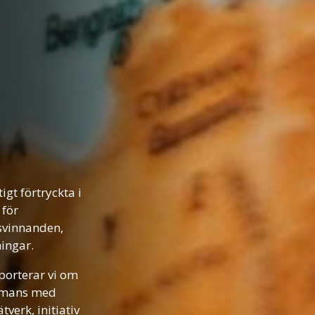
igt förtryckta i
 för
svinnanden,
ingar.
porterar vi om
ammans med
verk, initiativ