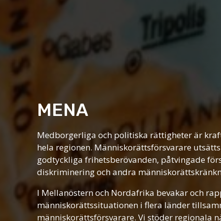
MENA
Medborgerliga och politiska rättigheter är kraft
hela regionen. Människorättsförsvarare utsätts
godtyckliga frihetsberövanden, påtvingade för
diskriminering och andra människorättskränkn
I Mellanöstern och Nordafrika bevakar och rap
människorättssituationen i flera länder tills
människorättsförsvarare. Vi stöder regionala nät