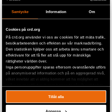
2025
Samtycke
Information
Om
Utmärkelsen Civil Rights Defender of the Year
Award går i år till Syrian Center for Media and
Freedom of Expression (SCM). Yara Bader kommer
Cookies på crd.org
till Stockholm i maj för att ta emot priset
tillsammans med kollegor från organisationen.
På crd.org använder vi oss av cookies för att mäta trafik,
besökarbeteenden och effekten av vår marknadsföring.
Den statistiken hjälper oss att arbeta ännu smartare och
Dela
effektivare för att få fler att stå upp för mänskliga
rättigheter världen över.
Taggar
Facebook
Aktuellt
Inga personuppgifter sparas eftersom ovanstående utförs
på anonymiserad information och på en aggregerad nivå,
Twitter
vilket innebär att vi aldrig kommer att ha möjlighet att
Google+
spåra en specifik besökares beteende på vår webbplats.
Relaterade artiklar
Mail
Tillåt alla
Anpassa