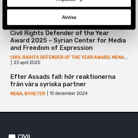
Banbrytande förhandling om
immunitet i al-Assad-fallet
Avvisa
3 juli 2025
MENA
,
NYHETER
Civil Rights Defender of the Year
Award 2025 – Syrian Center for Media
and Freedom of Expression
CIVIL RIGHTS DEFENDER OF THE YEAR AWARD
,
MENA
,
NYHE
23 april 2025
Efter Assads fall: hör reaktionerna
från våra syriska partner
10 december 2024
MENA
,
NYHETER