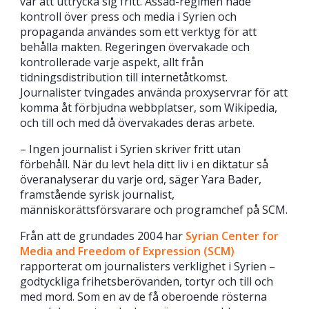
var att uttrycka sig fritt. Assad-regimen hade
kontroll över press och media i Syrien och
propaganda användes som ett verktyg för att
behålla makten. Regeringen övervakade och
kontrollerade varje aspekt, allt från
tidningsdistribution till internetåtkomst.
Journalister tvingades använda proxyservrar för att
komma åt förbjudna webbplatser, som Wikipedia,
och till och med då övervakades deras arbete.
– Ingen journalist i Syrien skriver fritt utan
förbehåll. När du levt hela ditt liv i en diktatur så
överanalyserar du varje ord, säger Yara Bader,
framstående syrisk journalist,
människorättsförsvarare och programchef på SCM.
Från att de grundades 2004 har
Syrian Center for
Media and Freedom of Expression (SCM)
rapporterat om journalisters verklighet i Syrien –
godtyckliga frihetsberövanden, tortyr och till och
med mord. Som en av de få oberoende rösterna