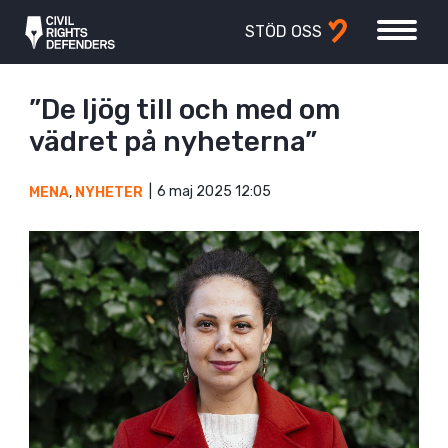
STÖD OSS
”De ljög till och med om
vädret på nyheterna”
6 maj 2025 12:05
MENA
,
NYHETER