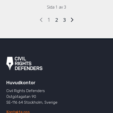
Sida 1 av 3
1
2
3
Huvudkontor
Civil Rights Defenders
Östgötagatan 90
SE-116 64 Stockholm, Sverige
Kontakta oss