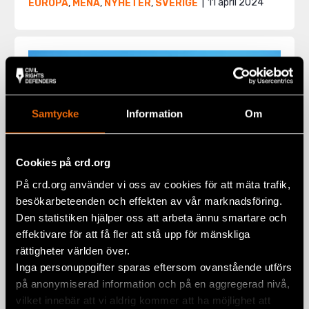
11 april 2024
EUROPA
,
MENA
,
NYHETER
,
SVERIGE
Samtycke
Information
Om
Cookies på crd.org
På crd.org använder vi oss av cookies för att mäta trafik,
besökarbeteenden och effekten av vår marknadsföring.
Den statistiken hjälper oss att arbeta ännu smartare och
effektivare för att få fler att stå upp för mänskliga
Europeiska unionens nya
rättigheter världen över.
migrationspakt undergräver rätten
Inga personuppgifter sparas eftersom ovanstående utförs
till asyl
på anonymiserad information och på en aggregerad nivå,
vilket innebär att vi aldrig kommer att ha möjlighet att
27 februari 2024
EUROPA
,
MENA
,
NYHETER