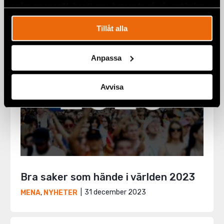
spåra en specifik besökares beteende på vår webbplats.
Tillåt alla
Anpassa
Avvisa
Bra saker som hände i världen 2023
31 december 2023
MENA
,
NYHETER