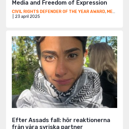
Media and Freedom of Expression
CIVIL RIGHTS DEFENDER OF THE YEAR AWARD
,
MENA
,
NYH
23 april 2025
Efter Assads fall: hör reaktionerna
från våra syriska partner