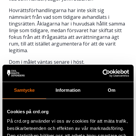
Hovrättsförhandlingarna har inte skilt sig
nämnvärt från vad som tidigare avhandlats i
tingsrätten. Åklagarna har i huvudsak hållit samma
linje som tidigare, medan försvaret har skiftat sitt
fokus från att ifrågasätta att avrättningarna ägt
rum, till att istället argumentera för att de varit
legitima.
Dom i målet väntas senare i höst.
Civil Rights Defenders bakom flera liknande
anmälningar
Samtycke
Information
Om
Civil Rights Defenders har inte varit delaktigt att
ställa den tilltalade inför rätta i det här målet.
Däremot har vi vid flertalet tillfällen lämnat in
Cookies på crd.org
anmälningar till svensk polis för att ställa förövare
av folkrättsbrott inför rätta i Sverige. I februari
På crd.org använder vi oss av cookies för att mäta trafik,
2019 anmälde vi flera högt uppsatta tjänstemän
besökarbeteenden och effekten av vår marknadsföring.
inom den syriska regimen tillsammans med nio
Den statistiken hjälper oss att arbeta ännu smartare och