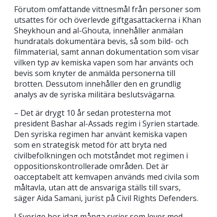
Förutom omfattande vittnesmål från personer som
utsattes för och överlevde giftgasattackerna i Khan
Sheykhoun and al-Ghouta, innehåller anmälan
hundratals dokumentära bevis, så som bild- och
filmmaterial, samt annan dokumentation som visar
vilken typ av kemiska vapen som har använts och
bevis som knyter de anmälda personerna till
brotten. Dessutom innehåller den en grundlig
analys av de syriska militära beslutsvägarna.
– Det är drygt 10 år sedan protesterna mot
president Bashar al-Assads regim i Syrien startade.
Den syriska regimen har använt kemiska vapen
som en strategisk metod för att bryta ned
civilbefolkningen och motståndet mot regimen i
oppositionskontrollerade områden. Det är
oacceptabelt att kemvapen används med civila som
måltavla, utan att de ansvariga ställs till svars,
säger Aida Samani, jurist på Civil Rights Defenders.
I Sverige bor idag många syrier som lever med