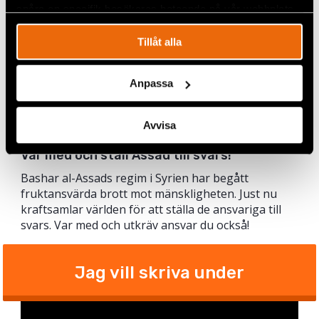
Vill du veta mer om det här fallet? Läs vår Q&A
spåra en specifik besökares beteende på vår webbplats.
på svenska
här
, på arabiska
här
och på
engelska
här
.
Tillåt alla
Kontakt
Anpassa
För mer information, vänligen kontakta
Civil Rights Defenders på
press@crd.org
eller +46
(0)76 576 27 62.
Avvisa
Var med och ställ Assad till svars!
Bashar al-Assads regim i Syrien har begått
fruktansvärda brott mot mänskligheten. Just nu
kraftsamlar världen för att ställa de ansvariga till
svars. Var med och utkräv ansvar du också!
Jag vill skriva under