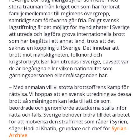
stora trauman från kriget och som har förlorat
familjemedlemmar till regimens övergrepp,
samtidigt som förövarna går fria. Enligt svensk
lagstiftning är det möjligt för myndigheter i Sverige
att utreda och lagföra grova internationella brott
som har begåtts i ett annat land, trots att det
saknas en koppling till Sverige. Det innebär att
brott mot mänskligheten, folkmord och
krigsförbrytelser kan utredas i Sverige, oavsett var
de är begångna eller vilken nationalitet som
gärningspersonen eller målsäganden har.
– Med anmälan vill vi stötta brottsoffrens kamp för
rättvisa. Vi hoppas att en svensk utredning av dessa
brott så småningom kan leda till att de som
beordrade och genomförde attackerna ställs inför
rätta och fälls. Sverige behöver bidra till det arbetet
för att motverka den straffrihet som råder i Syrien,
säger Hadi al Khatib, grundare och chef för
Syrian
Archive
.