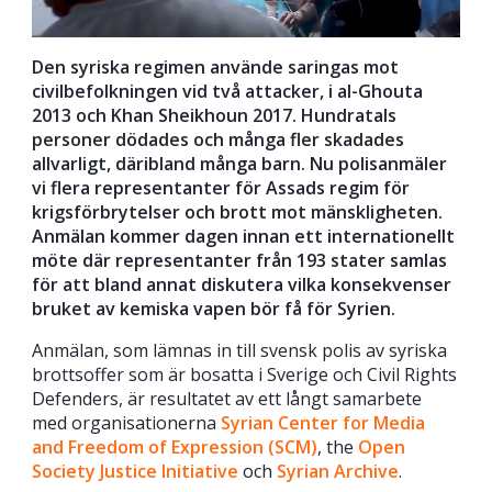
Den syriska regimen använde saringas mot
civilbefolkningen vid två attacker, i al-Ghouta
2013 och Khan Sheikhoun 2017. Hundratals
personer dödades och många fler skadades
allvarligt, däribland många barn. Nu polisanmäler
vi flera representanter för Assads regim för
krigsförbrytelser och brott mot mänskligheten.
Anmälan kommer dagen innan ett internationellt
möte där representanter från 193 stater samlas
för att bland annat diskutera vilka konsekvenser
bruket av kemiska vapen bör få för Syrien.
Anmälan, som lämnas in till svensk polis av syriska
brottsoffer som är bosatta i Sverige och Civil Rights
Defenders, är resultatet av ett långt samarbete
med organisationerna
Syrian Center for Media
and Freedom of Expression (SCM)
, the
Open
Society Justice Initiative
och
Syrian Archive
.