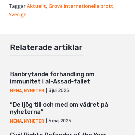
Taggar
Facebook
Aktuellt
,
Grova internationella brott
,
Sverige
Twitter
Google+
Mail
Relaterade artiklar
Banbrytande förhandling om
immunitet i al-Assad-fallet
3 juli 2025
MENA
,
NYHETER
”De ljög till och med om vädret på
nyheterna”
6 maj 2025
MENA
,
NYHETER
Civil Rights Defender of the Year