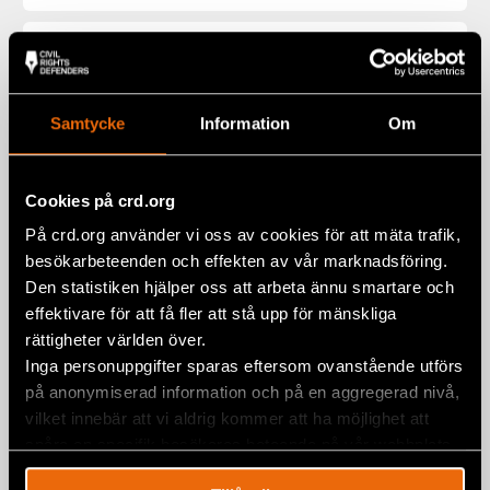
Samtycke
Information
Om
Cookies på crd.org
På crd.org använder vi oss av cookies för att mäta trafik,
besökarbeteenden och effekten av vår marknadsföring.
Den statistiken hjälper oss att arbeta ännu smartare och
effektivare för att få fler att stå upp för mänskliga
rättigheter världen över.
Snacka Demokratin som studiecirkel
Inga personuppgifter sparas eftersom ovanstående utförs
på anonymiserad information och på en aggregerad nivå,
3 juni 2026
PUBLIKATIONER
,
SVERIGE
vilket innebär att vi aldrig kommer att ha möjlighet att
spåra en specifik besökares beteende på vår webbplats.