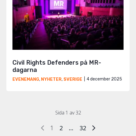
Civil Rights Defenders på MR-
dagarna
4 december 2025
EVENEMANG
,
NYHETER
,
SVERIGE
Sida 1 av 32
1
2
…
32