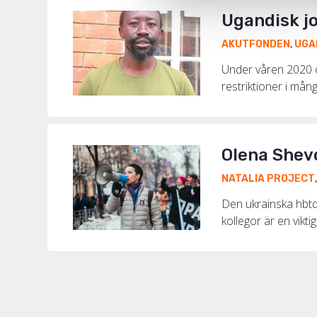
Ugandisk jo
AKUTFONDEN
,
UGA
Under våren 2020 ö
restriktioner i mång
Olena Shevc
NATALIA PROJECT
Den ukrainska hbtq
kollegor är en vikti