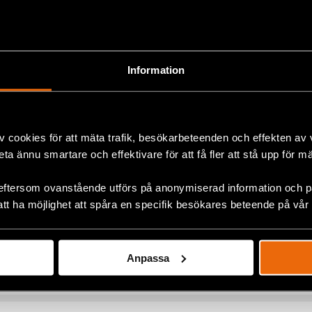
rtsatt med min aktivism. Jag har fort
”
Information
15 juni 2021
DMAKEDONIEN
,
NYHETER
tqi-aktivisten Bekim Asani var en av de 730 människorättsförs
der organisationen LGBT United Tetovo North Macedonia och ...
v cookies för att mäta trafik, besökarbeteenden och effekten av
beta ännu smartare och effektivare för att få fler att stå upp för m
eftersom ovanstående utförs på anonymiserad information och på
– 2020 i siffror
att ha möjlighet att spåra en specifik besökares beteende på vår
24 mars 2021
ETER
lbakagång runt om i världen och på många håll blir det allt farlig
Anpassa
människor som står i frontlinjen och kräver förändri...