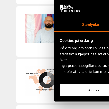
”Jag har fo
rättigheter
Samtycke
AKUTFONDEN
,
NOR
Nordmakedoniska hb
Cookies på crd.org
förra året. Han le
På crd.org använder vi oss a
statistiken hjälper oss att ar
över.
Inga personuppgifter sparas 
Akutfonden 
innebär att vi aldrig kommer 
AKUTFONDEN
,
NYH
Demokratin är på til
Avvisa
Många av de modiga 