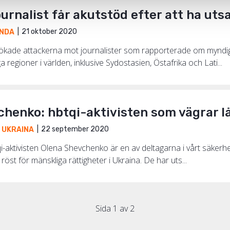
urnalist får akutstöd efter att ha utsa
21 oktober 2020
NDA
kade attackerna mot journalister som rapporterade om myndigh
a regioner i världen, inklusive Sydostasien, Östafrika och Lati...
henko: hbtqi-aktivisten som vägrar lå
22 september 2020
,
UKRAINA
i-aktivisten Olena Shevchenko är en av deltagarna i vårt säker
g röst för mänskliga rättigheter i Ukraina. De har uts...
Sida 1 av 2