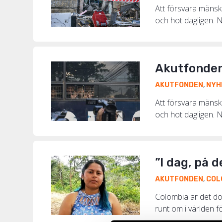
Att försvara mänskl
och hot dagligen. N
Akutfonden 
AKUTFONDEN
,
NYH
Att försvara mänskl
och hot dagligen. N
”I dag, på 
AKUTFONDEN
,
COL
Colombia är det dö
runt om i världen f