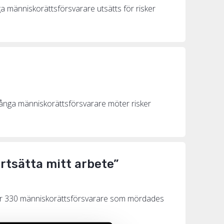
nga människorättsförsvarare utsätts för risker
n. Många människorättsförsvarare möter risker
ortsätta mitt arbete”
över 330 människorättsförsvarare som mördades