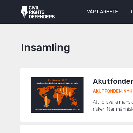
VÅRT ARBETE
Insamling
Akutfonden 
AKUTFONDEN
,
NYH
Att försvara mänskl
risker. När människo