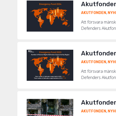
Akutfonden 
AKUTFONDEN
,
NYH
Att försvara mänskli
Defenders Akutfond 
Akutfonden 
AKUTFONDEN
,
NYH
Att försvara mänskli
Defenders Akutfond 
Akutfonden 
AKUTFONDEN
,
NYH