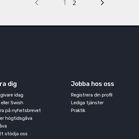
1
2
ra dig
Jobba hos oss
givare idag
Registrera din profil
 eller Swish
Lediga tjänster
ra på nyhetsbrevet
Praktik
ler högtidsgåva
åva
att stödja oss