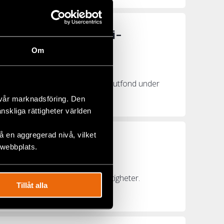
satt kämpa för hbtqi-
Om
varare som fick stöd från vår Akutfond under
 vår marknadsföring. Den
änskliga rättigheter världen
 en aggregerad nivå, vilket
 webbplats.
are att stå upp för mänskliga rättigheter.
Tillåt alla