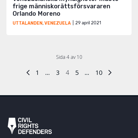
frige människorättsförsvararen
Orlando Moreno
29 april 2021
UTTALANDEN
,
VENEZUELA
Sida 4 av 10
1
…
3
4
5
…
10