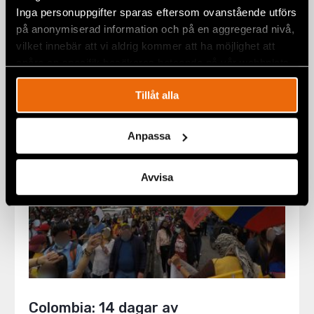
mänskliga rättigheter efter tre
Inga personuppgifter sparas eftersom ovanstående utförs
veckor av landsomfattande
på anonymiserad information och på en aggregerad nivå,
protester
vilket innebär att vi aldrig kommer att ha möjlighet att
21 maj 2021
COLOMBIA
,
UTTALANDEN
spåra en specifik besökares beteende på vår webbplats.
Tillåt alla
Anpassa
Avvisa
Colombia: 14 dagar av