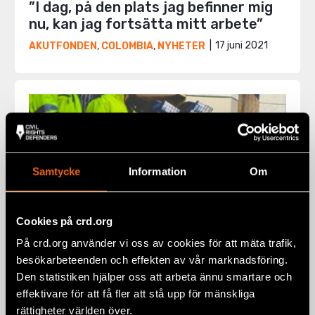
”I dag, på den plats jag befinner mig
nu, kan jag fortsätta mitt arbete”
17 juni 2021
AKUTFONDEN
,
COLOMBIA
,
NYHETER
Samtycke
Information
Om
Cookies på crd.org
På crd.org använder vi oss av cookies för att mäta trafik,
besökarbeteenden och effekten av vår marknadsföring.
Den statistiken hjälper oss att arbeta ännu smartare och
effektivare för att få fler att stå upp för mänskliga
Colombia: Kritiskt ögonblick för
rättigheter världen över.