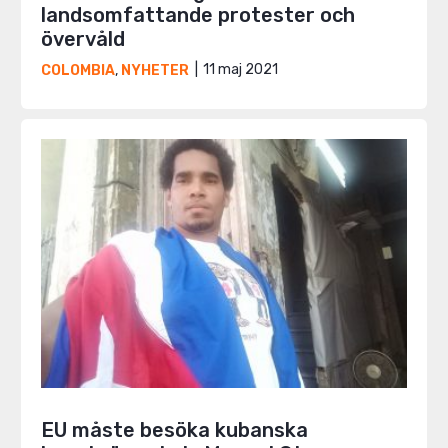
landsomfattande protester och
övervåld
11 maj 2021
COLOMBIA
,
NYHETER
EU måste besöka kubanska