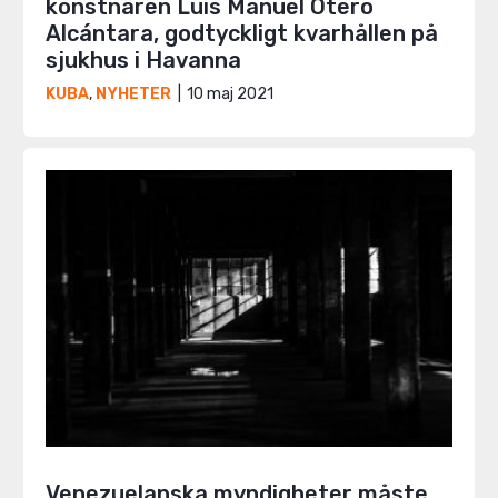
konstnären Luis Manuel Otero
Alcántara, godtyckligt kvarhållen på
sjukhus i Havanna
10 maj 2021
KUBA
,
NYHETER
Venezuelanska myndigheter måste