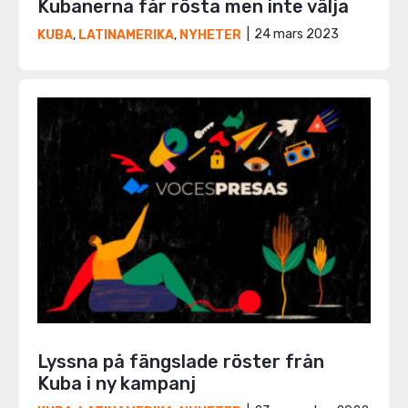
Kubanerna får rösta men inte välja
24 mars 2023
KUBA
,
LATINAMERIKA
,
NYHETER
Lyssna på fängslade röster från
Kuba i ny kampanj