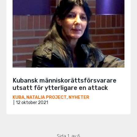
Kubansk människorättsförsvarare
utsatt för ytterligare en attack
KUBA
,
NATALIA PROJECT
,
NYHETER
12 oktober 2021
Sida 1 av 6