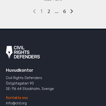
1
2
…
6
Huvudkontor
Civil Rights Defenders
Östgötagatan 90
SE-116 64 Stockholm, Sverige
Kontakta oss
info@crd.org