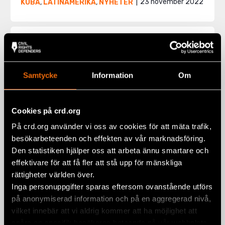
23 november 2022
KUBA
,
LATINAMERIKA
,
NYHETER
Samtycke
Information
Om
Cookies på crd.org
På crd.org använder vi oss av cookies för att mäta trafik,
besökarbeteenden och effekten av vår marknadsföring.
Den statistiken hjälper oss att arbeta ännu smartare och
effektivare för att få fler att stå upp för mänskliga
rättigheter världen över.
Kuba: Minderåriga dömda till långa
Inga personuppgifter sparas eftersom ovanstående utförs
fängelsestraff
på anonymiserad information och på en aggregerad nivå,
31 mars 2022
KUBA
,
NYHETER
vilket innebär att vi aldrig kommer att ha möjlighet att
spåra en specifik besökares beteende på vår webbplats.