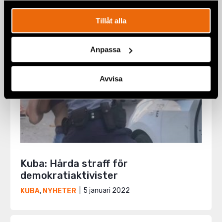
Tillåt alla
Anpassa
Avvisa
Kuba: Hårda straff för
demokratiaktivister
5 januari 2022
KUBA
,
NYHETER