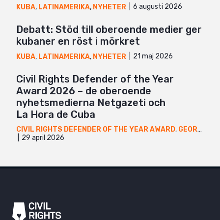
6 augusti 2026
KUBA
,
LATINAMERIKA
,
NYHETER
Debatt: Stöd till oberoende medier ger
kubaner en röst i mörkret
21 maj 2026
KUBA
,
LATINAMERIKA
,
NYHETER
Civil Rights Defender of the Year
Award 2026 – de oberoende
nyhetsmedierna Netgazeti och
La Hora de Cuba
CIVIL RIGHTS DEFENDER OF THE YEAR AWARD
,
GEORGIEN
,
29 april 2026