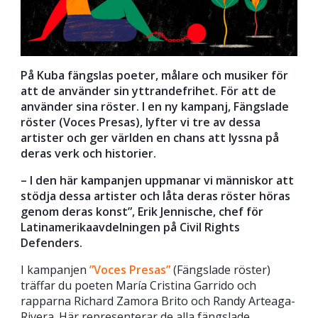
På Kuba fängslas poeter, målare och musiker för
att de använder sin yttrandefrihet. För att de
använder sina röster. I en ny kampanj, Fängslade
röster (Voces Presas), lyfter vi tre av dessa
artister och ger världen en chans att lyssna på
deras verk och historier.
– I den här kampanjen uppmanar vi människor att
stödja dessa artister och låta deras röster höras
genom deras konst”, Erik Jennische, chef för
Latinamerikaavdelningen på Civil Rights
Defenders.
I kampanjen
”Voces Presas”
(Fängslade röster)
träffar du poeten María Cristina Garrido och
rapparna Richard Zamora Brito och Randy Arteaga-
Rivera. Här representerar de alla fängslade