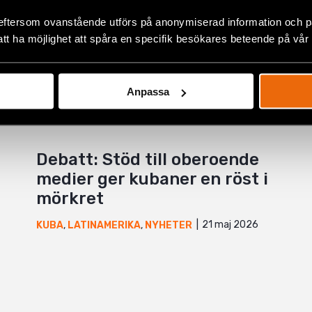
eftersom ovanstående utförs på anonymiserad information och på
att ha möjlighet att spåra en specifik besökares beteende på vår
Anpassa
Debatt: Stöd till oberoende
medier ger kubaner en röst i
mörkret
21 maj 2026
KUBA
,
LATINAMERIKA
,
NYHETER