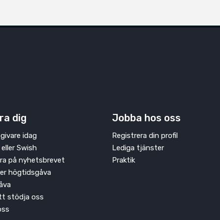
ra dig
Jobba hos oss
givare idag
Registrera din profil
 eller Swish
Lediga tjänster
ra på nyhetsbrevet
Praktik
ler högtidsgåva
åva
att stödja oss
oss