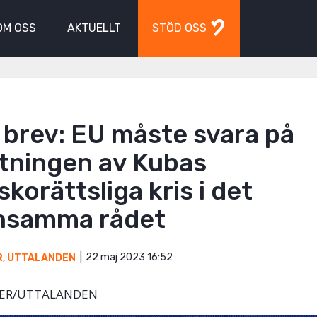
OM OSS
AKTUELLT
STÖD OSS
 brev: EU måste svara på
tningen av Kubas
korättsliga kris i det
samma rådet
22 maj 2023 16:52
R
,
UTTALANDEN
ER/UTTALANDEN