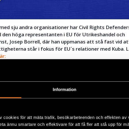
ed sju andra organisationer har Civil Rights Defenders
ll den höga representanten i EU för Utrikeshandel och
st, Josep Borrell, där han uppmanas att stå fast vid at
tigheterna står i fokus för EU´s relationer med Kuba. L
är:
ok
lt
Information
+
v cookies för att mäta trafik, besökarbeteenden och effekten av
beta ännu smartare och effektivare för att få fler att stå upp för m