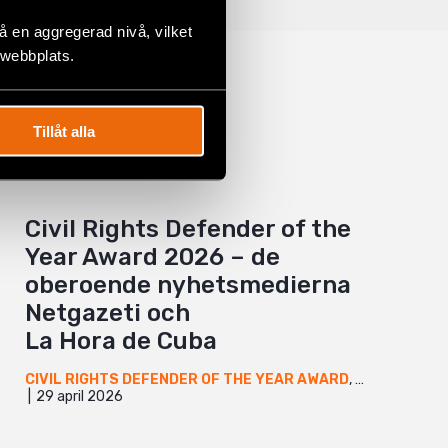
 en aggregerad nivå, vilket
 webbplats.
Tillåt alla
Civil Rights Defender of the
Year Award 2026 – de
oberoende nyhetsmedierna
Netgazeti och
La Hora de Cuba
CIVIL RIGHTS DEFENDER OF THE YEAR AWARD
,
GEORGIEN
,
K
29 april 2026