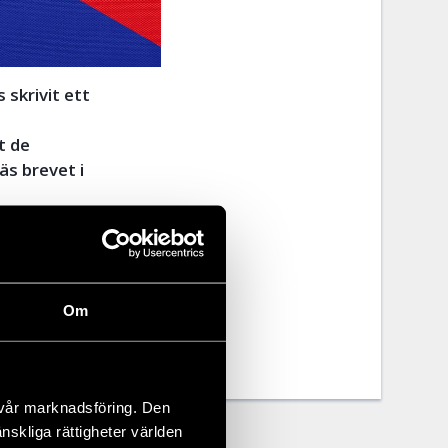
 skrivit ett
t de
äs brevet i
Om
 vår marknadsföring. Den
änskliga rättigheter världen