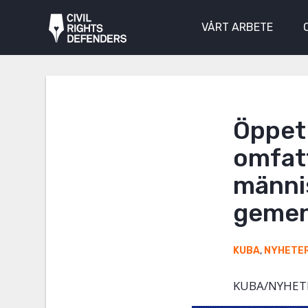
VÅRT ARBETE
Öppet
omfat
männis
gemen
KUBA
,
NYHETE
KUBA/NYHET