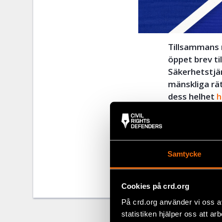
Tillsammans m
öppet brev ti
Säkerhetstjän
mänskliga rät
dess helhet
h
Dela
Taggar
Facebo
Aktuel
Samtycke
Twitter
Cookies på crd.org
Google
På crd.org använder vi oss a
Mail
statistiken hjälper oss att ar