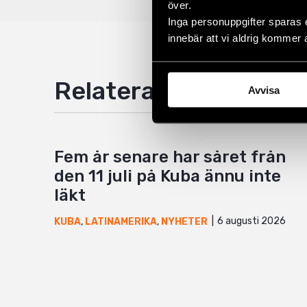
över.
Inga personuppgifter sparas 
innebär att vi aldrig kommer 
Relaterade artiklar
Avvisa
Fem år senare har såret från
den 11 juli på Kuba ännu inte
läkt
6 augusti 2026
KUBA
,
LATINAMERIKA
,
NYHETER