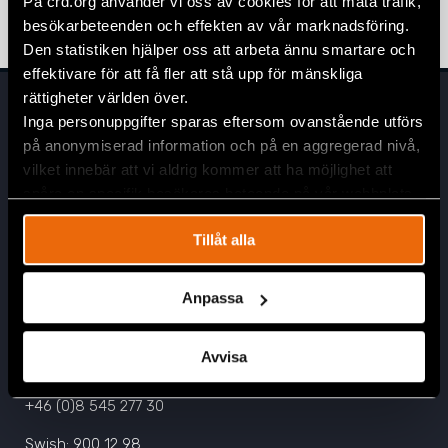
På crd.org använder vi oss av cookies för att mäta trafik,
5 november 2025
NYHETER
,
UTTALANDEN
besökarbeteenden och effekten av vår marknadsföring.
Den statistiken hjälper oss att arbeta ännu smartare och
effektivare för att få fler att stå upp för mänskliga
rättigheter världen över.
Inga personuppgifter sparas eftersom ovanstående utförs
på anonymiserad information och på en aggregerad nivå,
vilket innebär att vi aldrig kommer att ha möjlighet att
spåra en specifik besökares beteende på vår webbplats.
Tillåt alla
Huvudkontor
Civil Rights Defenders
Anpassa
Östgötagatan 90
SE-116 64 Stockholm, Sverige
Avvisa
Kontakta oss
info@crd.org
+46 (0)8 545 277 30
Swish: 900 12 98