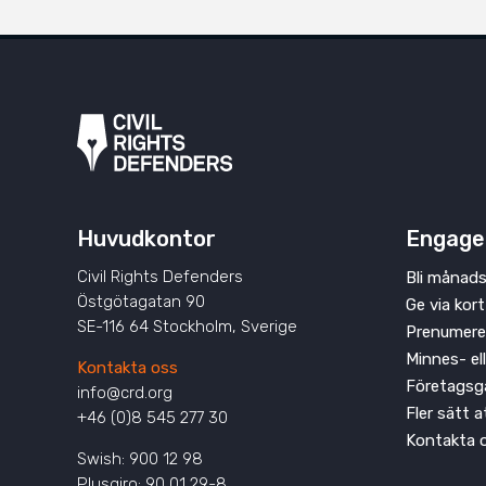
Huvudkontor
Engage
Civil Rights Defenders
Bli månads
Östgötagatan 90
Ge via kort
SE-116 64 Stockholm, Sverige
Prenumere
Minnes- el
Kontakta oss
Företagsg
info@crd.org
Fler sätt 
+46 (0)8 545 277 30
Kontakta 
Swish: 900 12 98
Plusgiro: 90 01 29-8