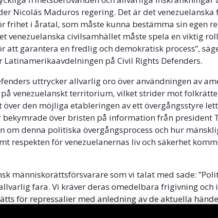
r Nicolás Maduros regering. Det är det venezuelanska 
r frihet i åratal, som måste kunna bestämma sin egen r
et venezuelanska civilsamhället måste spela en viktig roll
r att garantera en fredlig och demokratisk process”, säg
för Latinamerikaavdelningen på Civil Rights Defenders.
Defenders uttrycker allvarlig oro över användningen av a
 på venezuelanskt territorium, vilket strider mot folkrätt
 över den möjliga etableringen av ett övergångsstyre lett
är bekymrade över bristen på information från president
on om denna politiska övergångsprocess och hur mänskl
amt respekten för venezuelanernas liv och säkerhet komm
sk människorättsförsvarare som vi talat med sade: ”Poli
 allvarlig fara. Vi kräver deras omedelbara frigivning och 
tsätts för repressalier med anledning av de aktuella hände
ortfarande står under militärmyndigheternas och regim