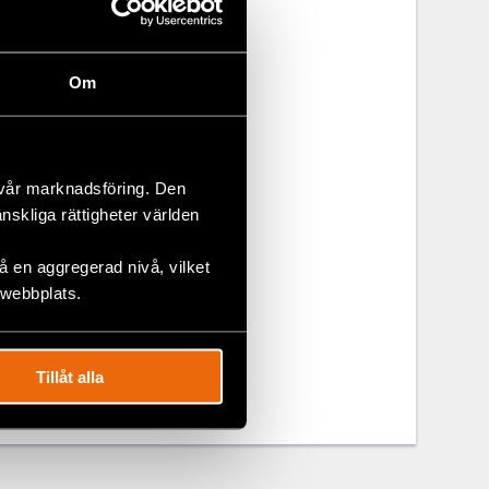
gen klargörs
nskliga
ableras så
Om
nskliga
tt lugna
 vår marknadsföring. Den
 med alla
änskliga rättigheter världen
 en aggregerad nivå, vilket
 webbplats.
Tillåt alla