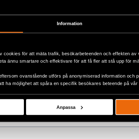
gans kontroll. Det är avgörande att villkoren för övergån
 och att denna övergång sker tydligt inom ramen för mä
h folkets vilja. Endast då kan institutionell legitimitet et
Information
ligt.”
lla parter att respektera internationella normer och mä
Vi uppmanar parterna att agera med återhållsamhet för a
v cookies för att mäta trafik, besökarbeteenden och effekten av
ch att prioritera det venezuelanska folkets välbefinnande
beta ännu smartare och effektivare för att få fler att stå upp för m
medel.
eftersom ovanstående utförs på anonymiserad information och på
att ha möjlighet att spåra en specifik besökares beteende på vår
ok
lt
,
Latinamerika
Anpassa
+