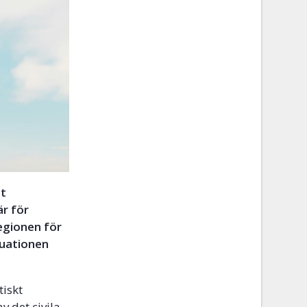
tt
är för
egionen för
tuationen
tiskt
v det civila