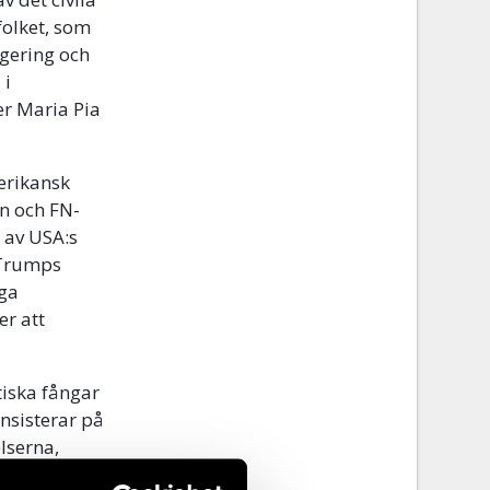
folket, som
egering och
 i
er Maria Pia
merikansk
en och FN-
 av USA:s
 Trumps
iga
er att
tiska fångar
insisterar på
lserna,
ens