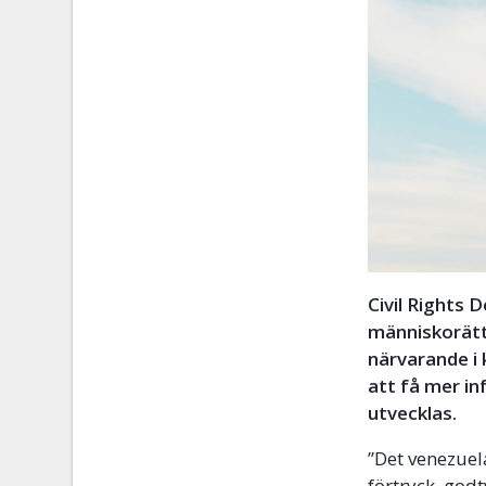
Civil Rights 
människorätts
närvarande i
att få mer i
utvecklas.
”Det venezuel
förtryck, god