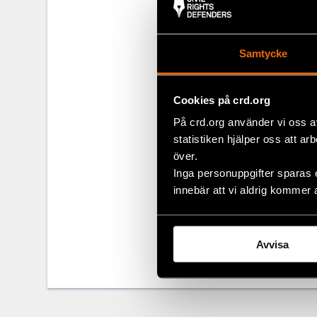
repressiva or
utan dröjsmål
rättigheter oc
Samtycke
snart som möj
Vi uppmanar a
Cookies på crd.org
rättigheter. 
På crd.org använder vi oss a
situationen o
statistiken hjälper oss att ar
tillgängliga 
över.
Inga personuppgifter sparas 
innebär att vi aldrig kommer 
Dela
Taggar
Facebo
Aktuel
Avvisa
Twitter
Google
Mail