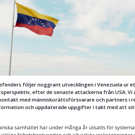
Defenders följer noggrant utvecklingen i Venezuela ur e
perspektiv, efter de senaste attackerna från USA. Vi 
 kontakt med människorättsförsvarare och partners i r
nformation och uppdaterade uppgifter i takt med att si
anska samhället har under många år utsatts för systema
tyckliga frihetsberövanden och allvarliga inskränkningar a