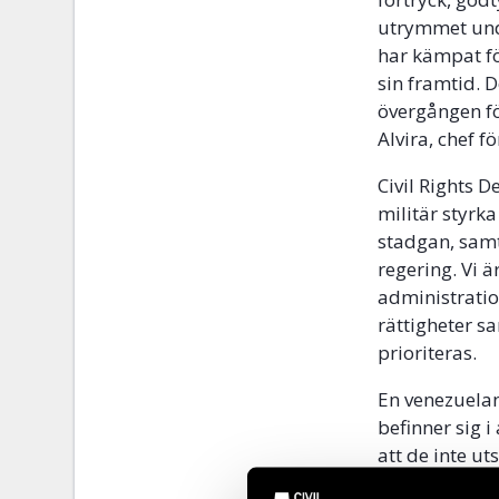
utrymmet unde
har kämpat fö
sin framtid. D
övergången fö
Alvira, chef 
Civil Rights 
militär styrka
stadgan, samt
regering. Vi 
administrati
rättigheter s
prioriteras.
En venezuelan
befinner sig i
att de inte u
eftersom de f