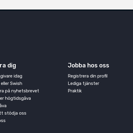
ra dig
Jobba hos oss
givare idag
Registrera din profil
 eller Swish
Lediga tjänster
ra på nyhetsbrevet
Praktik
ler högtidsgåva
åva
att stödja oss
oss