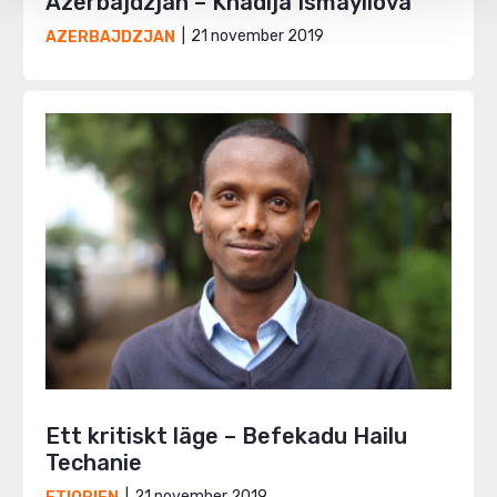
Azerbajdzjan – Khadija Ismayilova
21 november 2019
AZERBAJDZJAN
Ett kritiskt läge – Befekadu Hailu
Techanie
21 november 2019