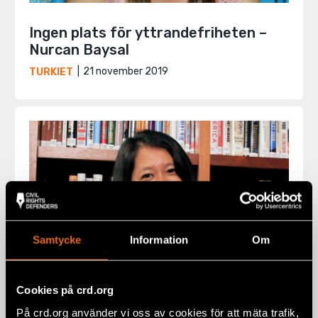
Ingen plats för yttrandefriheten –
Nurcan Baysal
21 november 2019
TURKIET
Samtycke
Information
Om
Cookies på crd.org
På crd.org använder vi oss av cookies för att mäta trafik,