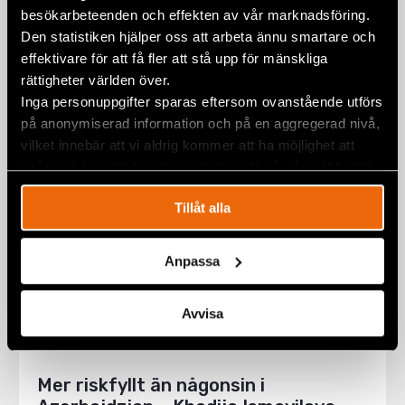
Under militär kontroll – Esther Htu
besökarbeteenden och effekten av vår marknadsföring.
San
Den statistiken hjälper oss att arbeta ännu smartare och
effektivare för att få fler att stå upp för mänskliga
21 november 2019
BURMA
rättigheter världen över.
Inga personuppgifter sparas eftersom ovanstående utförs
på anonymiserad information och på en aggregerad nivå,
vilket innebär att vi aldrig kommer att ha möjlighet att
spåra en specifik besökares beteende på vår webbplats.
Tillåt alla
Anpassa
Avvisa
Mer riskfyllt än någonsin i