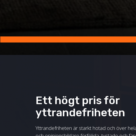
Ett högt pris för
yttrandefriheten
Yttrandefriheten är starkt hotad och över hela 
och opinionsbildare förföljda, tystade och fän