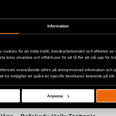
änningar i norra Etiopien måste trapp
Information
6 november 2020
NDEN
ders är mycket oroad över den senaste utvecklingen i regionen T
militära konfrontationer som ägt rum under de senaste dagarna
v cookies för att mäta trafik, besökarbeteenden och effekten av
beta ännu smartare och effektivare för att få fler att stå upp för m
i Etiopien: Åtgärder för att stabiliser
eftersom ovanstående utförs på anonymiserad information och på
2 juli 2020
NDEN
att ha möjlighet att spåra en specifik besökares beteende på vår
el chock sedan måndagen den 29 juni, 2020. Mordet på Haacaalu
hetsmässiga kris som följde har skakat om hela landet. Minst 81.
Anpassa