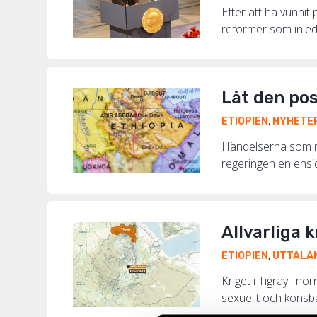
Efter att ha vunnit
reformer som inled
Låt den pos
ETIOPIEN
,
NYHETE
Händelserna som nu
regeringen en ensidi
Allvarliga 
ETIOPIEN
,
UTTALA
Kriget i Tigray i n
sexuellt och könsba