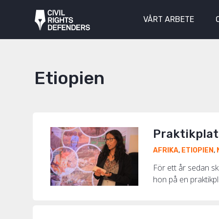
VÅRT ARBETE
Etiopien
Praktikplat
AFRIKA
,
ETIOPIEN
,
För ett år sedan s
hon på en praktikpla