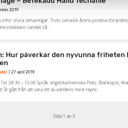
t läge – Befekadu Hailu Techanie
mber 2019
nu inför stora utmaningar. Trots senaste årens positiva förändring
nionsbildare i landet så ...
: Hur påverkar den nyvunna friheten l
ken
27 april 2019
ANG
id: 08.30 – 10.00 Språk: engelska/svenska Plats: Blankspot, Wall
 år gått från att vara ett av världens mest repre...
Sida 1 av 3