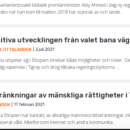
 parlamentsvalet bildade premiärminister Abiy Ahmed i dag ny reg
des när han kom till makten 2018 har stannat av och lande...
itiva utvecklingen från valet bana väg
2 juli 2021
R
,
UTTALANDEN
 utspelar sig i Etiopien innebär både möjligheter och risker. D
g vapenvila i Tigray och drog tillbaka regeringsstyrkorna. ...
kränkningar av mänskliga rättigheter 
17 februari 2021
NDEN
orra Etiopien har kantats av allvarliga människorättskränkningar, i
serat våld. Allteftersom internet och andra kommunika...