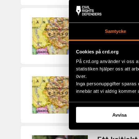
Militära sp
Samtycke
ETIOPIEN
,
UTTALA
Civil Rights Defen
stämningen och de 
Cookies på crd.org
På crd.org använder vi oss a
statistiken hjälper oss att ar
över.
Oroligheter 
Inga personuppgifter sparas 
ETIOPIEN
,
UTTALA
innebär att vi aldrig kommer 
Etiopien är i dubb
politiska och säker
Avvisa