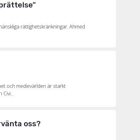
prättelse”
 mänskliga rättighetskränkningar. Ahmed
ihet och medievärlden är starkt
ivi...
örvänta oss?