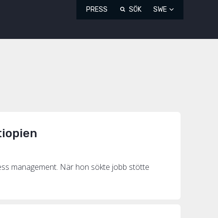
PRESS
SÖK
SWE
tiopien
iness management. När hon sökte jobb stötte