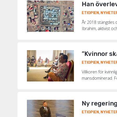
Han överlev
ETIOPIEN
,
NYHETE
År 2018 stängdes de
Ibrahim, aktivist o
”Kvinnor sk
ETIOPIEN
,
NYHETE
Villkoren för kvinn
mansdominerad. För
Ny regering
ETIOPIEN
,
NYHETE