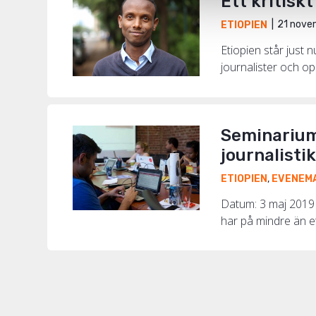
Ett kritisk
21 nove
ETIOPIEN
Etiopien står just 
journalister och opi
Seminarium
journalisti
ETIOPIEN
,
EVENEM
Datum: 3 maj 2019 T
har på mindre än ett