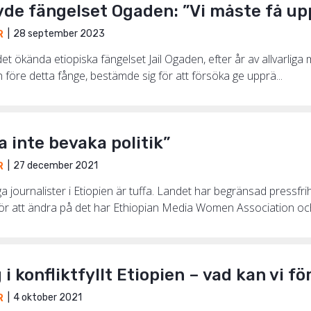
de fängelset Ogaden: ”Vi måste få up
28 september 2023
R
t ökända etiopiska fängelset Jail Ogaden, efter år av allvarliga
ch före detta fånge, bestämde sig för att försöka ge upprä...
a inte bevaka politik”
27 december 2021
R
liga journalister i Etiopien är tuffa. Landet har begränsad pressfr
 att ändra på det har Ethiopian Media Women Association och C
 i konfliktfyllt Etiopien – vad kan vi f
4 oktober 2021
R