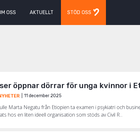
OM OSS
AKTUELLT
STÖD OSS
ser öppnar dörrar för unga kvinnor i E
11 december 2025
NYHETER
kulle Marta Negatu från Etiopien ta examen i psykiatri och bus
ts hos en liten ideell organisation som stöds av Civil R...