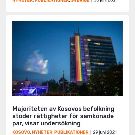
30 juni 2021
NYHETER
,
PUBLIKATIONER
,
SVERIGE
Majoriteten av Kosovos befolkning
stöder rättigheter för samkönade
par, visar undersökning
29 juni 2021
KOSOVO
,
NYHETER
,
PUBLIKATIONER