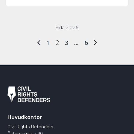
Sida 2 av 6
1
2
3
…
6
Huvudkontor
Civil Rights Defenders
Östgötagatan 90