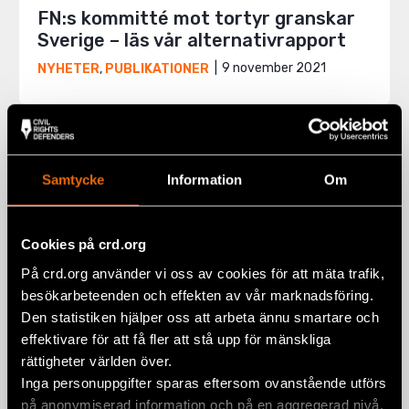
FN:s kommitté mot tortyr granskar
Sverige – läs vår alternativrapport
9 november 2021
NYHETER
,
PUBLIKATIONER
Samtycke
Information
Om
Cookies på crd.org
På crd.org använder vi oss av cookies för att mäta trafik,
besökarbeteenden och effekten av vår marknadsföring.
Den statistiken hjälper oss att arbeta ännu smartare och
effektivare för att få fler att stå upp för mänskliga
rättigheter världen över.
Inga personuppgifter sparas eftersom ovanstående utförs
Ny rapport om rätten till en rättvis
på anonymiserad information och på en aggregerad nivå,