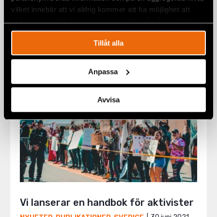
rättegång i brottmål
vilket innebär att vi aldrig kommer att ha möjlighet att
NYHETER
,
PUBLIKATIONER
,
SVERIGE
spåra en specifik besökares beteende på vår webbplats.
26 augusti 2021
Tillåt alla
Anpassa
Avvisa
Vi lanserar en handbok för aktivister