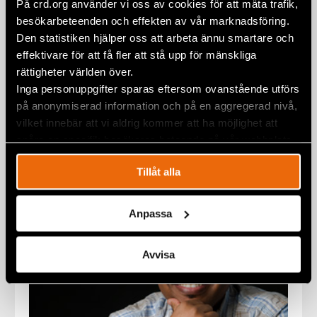
På crd.org använder vi oss av cookies för att mäta trafik,
besökarbeteenden och effekten av vår marknadsföring.
Den statistiken hjälper oss att arbeta ännu smartare och
effektivare för att få fler att stå upp för mänskliga
rättigheter världen över.
Inga personuppgifter sparas eftersom ovanstående utförs
Människorättsförsvarare döms för
på anonymiserad information och på en aggregerad nivå,
medhjälp till terrorism
vilket innebär att vi aldrig kommer att ha möjlighet att
27 juni 2012
ETIOPIEN
,
NYHETER
spåra en specifik besökares beteende på vår webbplats.
Tillåt alla
Anpassa
Avvisa