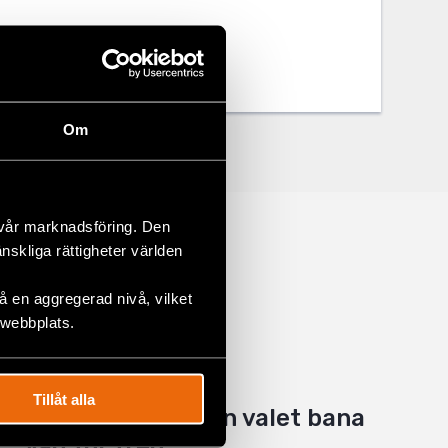
Om
 vår marknadsföring. Den
änskliga rättigheter världen
 en aggregerad nivå, vilket
 webbplats.
Låt den positiva
Tillåt alla
utvecklingen från valet bana
väg för fred