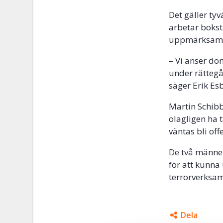
Det gäller ty
arbetar bokst
uppmärksamh
– Vi anser do
under rättegån
säger Erik Es
Martin Schib
olagligen ha t
väntas bli off
De två männe
för att kunna 
terrorverksa
Dela