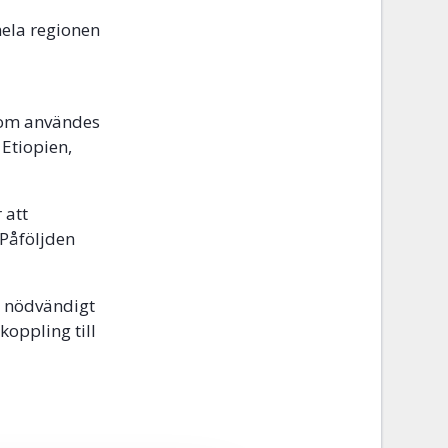
hela regionen
 som användes
 Etiopien,
 att
 Påföljden
r nödvändigt
koppling till