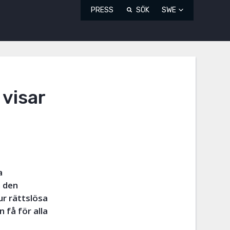
PRESS
SÖK
SWE
visar
a
h den
ur rättslösa
 få för alla