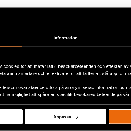
ok
+
Information
v cookies för att mäta trafik, besökarbeteenden och effekten av
beta ännu smartare och effektivare för att få fler att stå upp för m
eftersom ovanstående utförs på anonymiserad information och på
att ha möjlighet att spåra en specifik besökares beteende på vår
Han överlevde fängelset
Anpassa
Ogaden: ”Vi måste få
upprättelse”