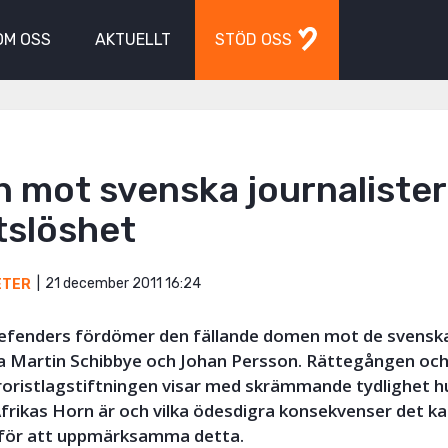
OM OSS
AKTUELLT
STÖD OSS
mot svenska journalister 
tslöshet
21 december 2011 16:24
ETER
 Defenders fördömer den fällande domen mot de svensk
na Martin Schibbye och Johan Persson. Rättegången oc
roristlagstiftningen visar med skrämmande tydlighet h
frikas Horn är och vilka ödesdigra konsekvenser det kan
 för att uppmärksamma detta.