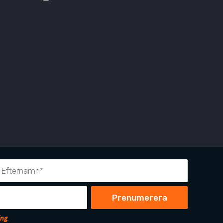
ing
.