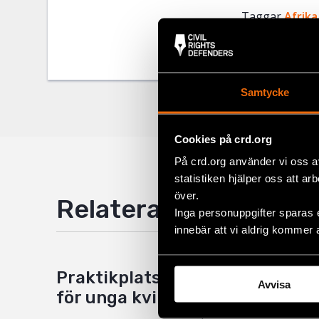
Taggar
Facebo
Afrika
Twitter
Google
Samtycke
Mail
Cookies på crd.org
På crd.org använder vi oss a
statistiken hjälper oss att ar
över.
Relaterade artiklar
Inga personuppgifter sparas 
innebär att vi aldrig kommer 
Praktikplatser öppnar dörrar
Avvisa
för unga kvinnor i Etiopien