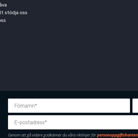
åva
att stödja oss
oss
Genom att gå vidare godkänner du våra riktlinjer för
personuppgiftshanter