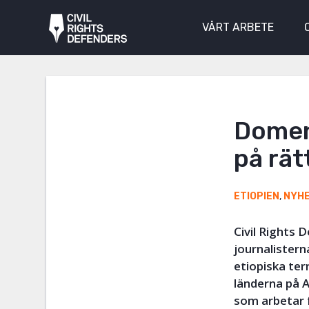
VÅRT ARBETE
Domen 
på rät
ETIOPIEN
,
NYH
Civil Rights
journalister
etiopiska ter
länderna på A
som arbetar