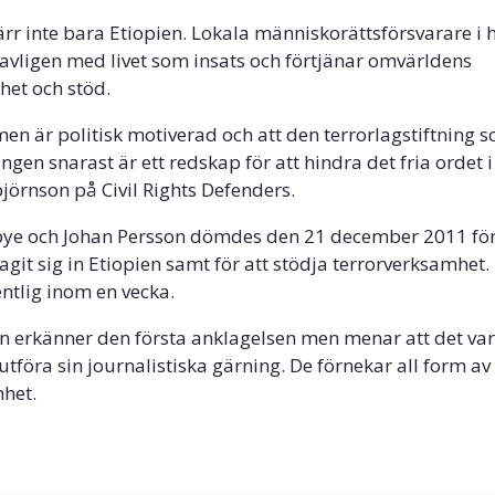
värr inte bara Etiopien. Lokala människorättsförsvarare i 
avligen med livet som insats och förtjänar omvärldens
et och stöd.
men är politisk motiverad och att den terrorlagstiftning
gen snarast är ett redskap för att hindra det fria ordet i
björnson på Civil Rights Defenders.
bye och Johan Persson dömdes den 21 december 2011 för
agit sig in Etiopien samt för att stödja terrorverksamhet.
entlig inom en vecka.
n erkänner den första anklagelsen men menar att det va
utföra sin journalistiska gärning. De förnekar all form av 
mhet.