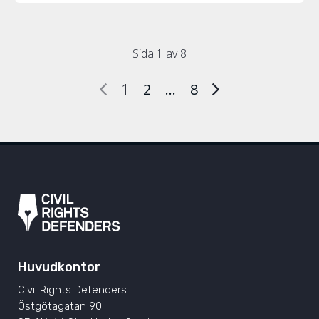
Sida 1 av 8
1
2
…
8
Huvudkontor
Civil Rights Defenders
Östgötagatan 90