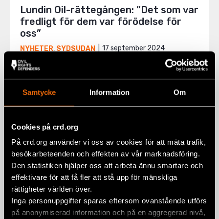
Lundin Oil-rättegången: ”Det som var
fredligt för dem var förödelse för
oss”
17 september 2024
NYHETER
,
SYDSUDAN
Samtycke
Information
Om
Cookies på crd.org
På crd.org använder vi oss av cookies för att mäta trafik,
besökarbeteenden och effekten av vår marknadsföring.
Den statistiken hjälper oss att arbeta ännu smartare och
effektivare för att få fler att stå upp för mänskliga
rättigheter världen över.
Inga personuppgifter sparas eftersom ovanstående utförs
på anonymiserad information och på en aggregerad nivå,