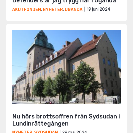
Defenders är jag trygg här i Uganda”
19 juni 2024
AKUTFONDEN
,
NYHETER
,
UGANDA
Nu hörs brottsoffren från Sydsudan i
Lundinrättegången
28 maj 2024
NYHETER
,
SYDSUDAN