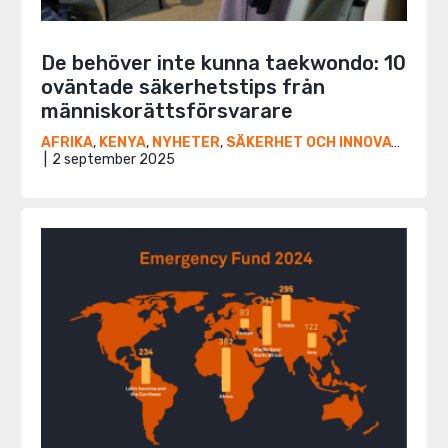
De behöver inte kunna taekwondo: 10
oväntade säkerhetstips från
människorättsförsvarare
AFRIKA
,
KENYA
,
NYHETER
,
SÄKERHET OCH INNOVATION
,
U
2 september 2025