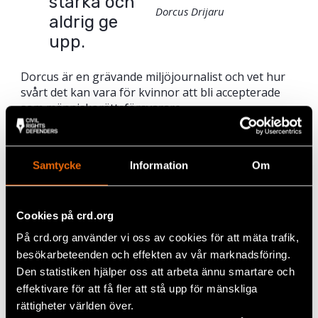
starka och
Dorcus Drijaru
aldrig ge
upp.
Dorcus är en grävande miljöjournalist och vet hur
svårt det kan vara för kvinnor att bli accepterade
som människorättsförsvarare.
– Världen tror att det finns vissa områden som
kvinnor inte kan hantera, särskilt som
människorättsaktivist. Många får för sig att det är
Samtycke
Information
Om
för mycket för kvinnor att hantera och att bara män
kan hantera det eftersom det innebär kritik och
risker, säger Dorcus. Men det har inte stoppat
Cookies på crd.org
henne.
På crd.org använder vi oss av cookies för att mäta trafik,
– Det här är rätt plats och rätt roll för mig, att
besökarbeteenden och effekten av vår marknadsföring.
rapportera om kvinnors rättigheter och om de
Den statistiken hjälper oss att arbeta ännu smartare och
rättigheter som kränks för andra människor. Jag
effektivare för att få fler att stå upp för mänskliga
ser det som ett kall.
rättigheter världen över.