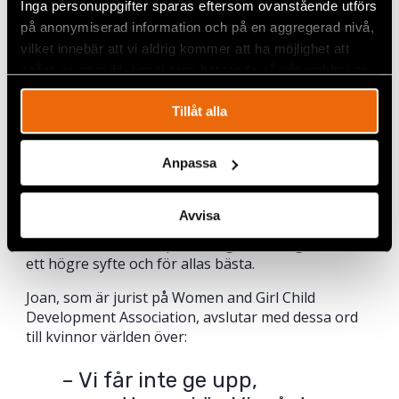
Inga personuppgifter sparas eftersom ovanstående utförs
Joan Akakikunda från
på anonymiserad information och på en aggregerad nivå,
Uganda
lyfter också
vilket innebär att vi aldrig kommer att ha möjlighet att
utmaningarna med att
spåra en specifik besökares beteende på vår webbplats.
arbeta för kvinnors
rättigheter.
Tillåt alla
– Vi vill ha jämlikhet, vi
vill ha jämställdhet.
Anpassa
Men sedan blir vi
missförstådda. Vi blir
kallade öknamn. Trots
Joan Akakikunda
Avvisa
det fortsätter vi framåt
för att vi tror. Vi tror på det vi gör och vi gör det för
ett högre syfte och för allas bästa.
Joan, som är jurist på Women and Girl Child
Development Association, avslutar med dessa ord
till kvinnor världen över:
– Vi får inte ge upp,