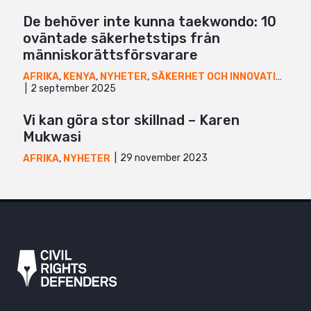
De behöver inte kunna taekwondo: 10
oväntade säkerhetstips från
människorättsförsvarare
AFRIKA
,
KENYA
,
NYHETER
,
SÄKERHET OCH INNOVATION
,
UG
2 september 2025
Vi kan göra stor skillnad – Karen
Mukwasi
29 november 2023
AFRIKA
,
NYHETER