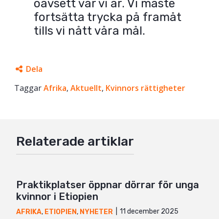
oavsett var vi är. Vi måste
fortsätta trycka på framåt
tills vi nått våra mål.
Dela
Taggar
Facebook
Afrika
,
Aktuellt
,
Kvinnors rättigheter
Twitter
Google+
Relaterade artiklar
Mail
Praktikplatser öppnar dörrar för unga
kvinnor i Etiopien
11 december 2025
AFRIKA
,
ETIOPIEN
,
NYHETER