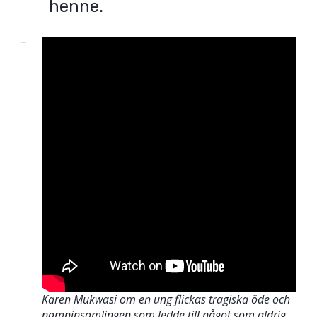
henne.
–
Karen Mukwasi om en ung flickas tragiska öde och
namninsamlingen som ledde till något som aldrig