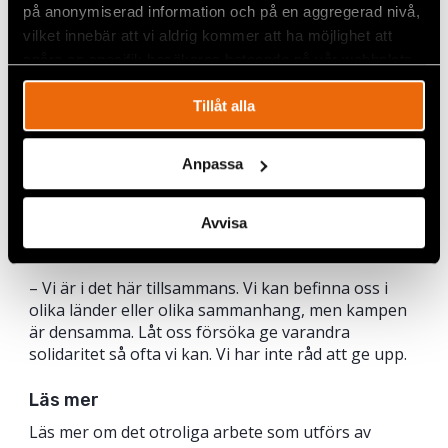
på anonymiserad information och på en aggregerad nivå,
någon dag kommer du kanske att fira en stor
vilket innebär att vi aldrig kommer att ha möjlighet att
seger.
spåra en specifik besökares beteende på vår webbplats.
Vad skulle du vilja säga till andra kvinnliga
Tillåt alla
människorättsförsvarare?
Skapa inte problem i onödan utan var alltid
medveten om vilka risker du möter. Titta inuti dig
Anpassa
själv för att hitta styrkan till att fortsätta kämpa. Fyll
alltid på dina egna energidepåer och ta hand om dig
Avvisa
själv när det kommer till ditt eget mående och
säkerhet, säger Karen. Sedan avslutar hon:
– Vi är i det här tillsammans. Vi kan befinna oss i
olika länder eller olika sammanhang, men kampen
är densamma. Låt oss försöka ge varandra
solidaritet så ofta vi kan. Vi har inte råd att ge upp.
Läs mer
Läs mer om det otroliga arbete som utförs av