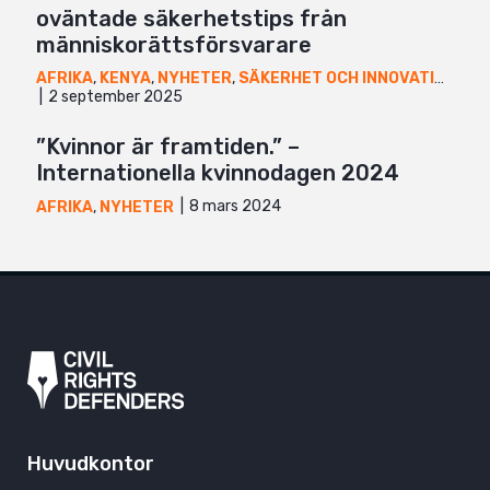
oväntade säkerhetstips från
människorättsförsvarare
AFRIKA
,
KENYA
,
NYHETER
,
SÄKERHET OCH INNOVATION
,
UG
2 september 2025
”Kvinnor är framtiden.” –
Internationella kvinnodagen 2024
8 mars 2024
AFRIKA
,
NYHETER
Huvudkontor