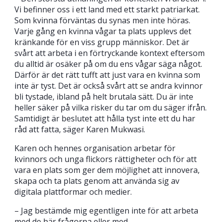
Vi befinner oss i ett land med ett starkt patriarkat.
Som kvinna förväntas du synas men inte höras.
Varje gång en kvinna vågar ta plats upplevs det
kränkande för en viss grupp människor. Det är
svårt att arbeta i en förtryckande kontext eftersom
du alltid är osäker på om du ens vågar säga något.
Därför är det rätt tufft att just vara en kvinna som
inte är tyst. Det är också svårt att se andra kvinnor
bli tystade, ibland på helt brutala sätt. Du är inte
heller säker på vilka risker du tar om du säger ifrån.
Samtidigt är beslutet att hålla tyst inte ett du har
råd att fatta, säger Karen Mukwasi.
Karen och hennes organisation arbetar för
kvinnors och unga flickors rättigheter och för att
vara en plats som ger dem möjlighet att innovera,
skapa och ta plats genom att använda sig av
digitala plattformar och medier.
– Jag bestämde mig egentligen inte för att arbeta
med de här frågorna eller med