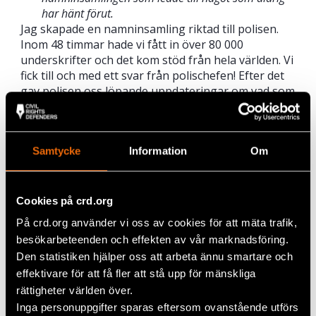
har hänt förut.
Jag skapade en namninsamling riktad till polisen.
Inom 48 timmar hade vi fått in över 80 000
underskrifter och det kom stöd från hela världen. Vi
fick till och med ett svar från polischefen! Efter det
gav polisen oss löpande uppdateringar om vad som
hände i fallet – något som aldrig har hänt förut. Då
insåg jag att om en enda namninsamling kan göra
sådan skillnad, om den kan föra kvinnor samman
Samtycke
Information
Om
på det här viset och ge så många resultat, då är det
möjligt att göra skillnad.
Vi kan göra skillnad
Cookies på crd.org
Karen säger att vi måste fortsätta kämpa.
På crd.org använder vi oss av cookies för att mäta trafik,
besökarbeteenden och effekten av vår marknadsföring.
– Det som får mig att fortsätta är de små segrarna.
Den statistiken hjälper oss att arbeta ännu smartare och
Ibland arbetar du i miljöer som känns hopplösa.
effektivare för att få fler att stå upp för mänskliga
Sedan händer något och du vinner en liten seger.
rättigheter världen över.
När du ser förändringen du är kapabel till så vill du
Inga personuppgifter sparas eftersom ovanstående utförs
såklart vinna fler små segrar så som den första. Och