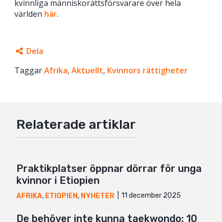
kvinnliga människorättsförsvarare över hela
världen
här
.
Dela
Taggar
Facebook
Afrika
,
Aktuellt
,
Kvinnors rättigheter
Twitter
Google+
Relaterade artiklar
Mail
Praktikplatser öppnar dörrar för unga
kvinnor i Etiopien
11 december 2025
AFRIKA
,
ETIOPIEN
,
NYHETER
De behöver inte kunna taekwondo: 10