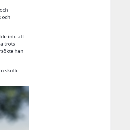
 och
s och
de inte att
a trots
rsökte han
om skulle