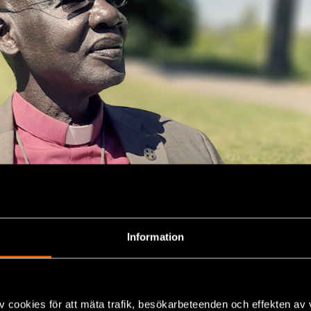
ong
Information
g för en oljeväg
ar att attackerna genomfördes systematiskt i tre steg. Fö
v cookies för att mäta trafik, besökarbeteenden och effekten av