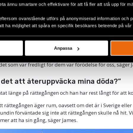
planen, som bombade civila och boskap. Sedan flög en
beta ännu smartare och effektivare för att få fler att stå upp för m
 lägre höjd för att kontrollera om någon fortfarande fanns
jagade bort dem genom att skjuta. Ibland åtföljdes heli
eftersom ovanstående utförs på anonymiserad information och på
att ha möjlighet att spåra en specifik besökares beteende på vår
 drivit bort folket från området byggde de vägen. Sedan 
säger James.
Anpassa
regeringen för att rensa områdena så att de kunde verka i 
et som var fredligt för dem var förödelse för oss, säger 
det att återuppväcka mina döda?”
tat länge på rättegången och han har rest långt för att 
att rättegången äger rum, oavsett om det är i Sverige elle
ndin förväntade sig inte att rättegången skulle nå hit. Vi
mer att ha sin gång, säger James.