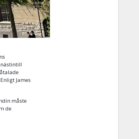
ns
nästintill
 åtalade
 Enligt James
ndin måste
om de