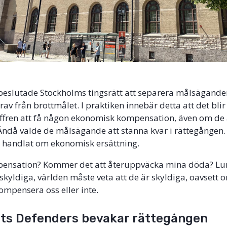
beslutade Stockholms tingsrätt att separera målsägande
v från brottmålet. I praktiken innebär detta att det blir 
offren att få någon ekonomisk kompensation, även om de
. Ändå valde de målsägande att stanna kvar i rättegången.
g handlat om ekonomisk ersättning.
pensation? Kommer det att återuppväcka mina döda? Lu
 skyldiga, världen måste veta att de är skyldiga, oavsett 
mpensera oss eller inte.
ghts Defenders bevakar rättegången