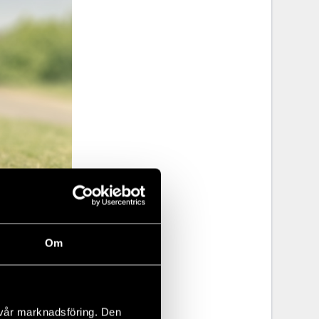
Om
rst kom
 vår marknadsföring. Den