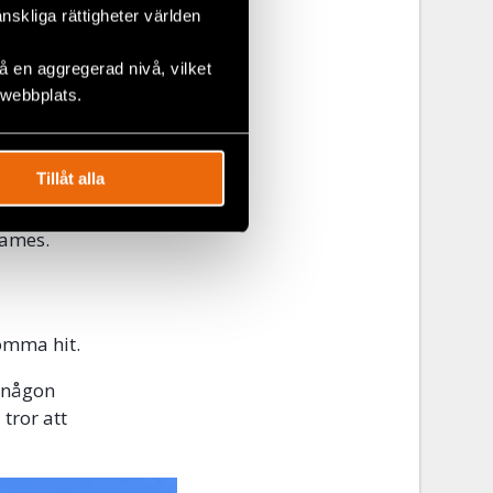
 bestyckad
änskliga rättigheter världen
 kvar i
koptrarna av
 en aggregerad nivå, vilket
 webbplats.
flyttade de
Tillåt alla
ett fredligt
James.
komma hit.
r någon
 tror att