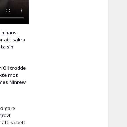
ch hans
r att säkra
ta sin
 Oil trodde
ikte mot
James Ninrew
tidigare
grovt
 att ha bett