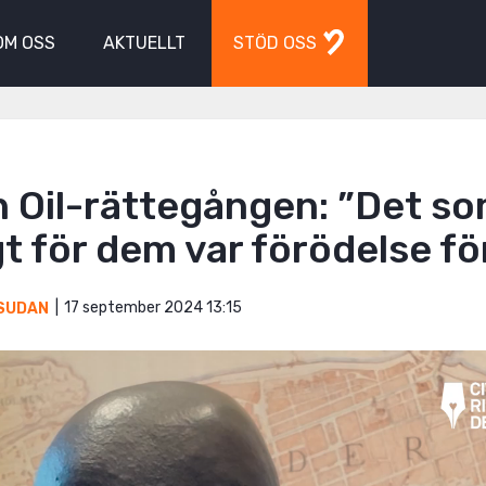
OM OSS
AKTUELLT
STÖD OSS
 Oil-rättegången: ”Det so
gt för dem var förödelse fö
17 september 2024 13:15
SUDAN