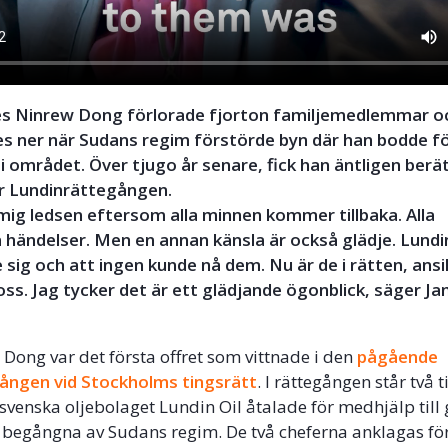
s Ninrew Dong förlorade fjorton familjemedlemmar o
es ner när Sudans regim förstörde byn där han bodde fö
 i området. Över tjugo år senare, fick han äntligen berät
er Lundinrättegången.
mig ledsen eftersom alla minnen kommer tillbaka. Alla
ändelser. Men en annan känsla är också glädje. Lundin
sig och att ingen kunde nå dem. Nu är de i rätten, ans
ss. Jag tycker det är ett glädjande ögonblick, säger 
Dong var det första offret som vittnade i den
pågående
ången vid Stockholms tingsrätt
. I rättegången står två 
 svenska oljebolaget Lundin Oil åtalade för medhjälp till 
t begångna av Sudans regim. De två cheferna anklagas för