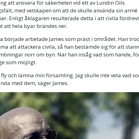
ng att ansvara för säkerheten vid ett av Lundin Oils
sfält, med vetskapen om att de skulle använda sin armé
ser. Enligt åklagaren resulterade detta i att civila fördrev
 att hela byar brändes ner.
a började arbetade James som präst i området. Han trod
ma att attackera civila, så han bestämde sig för att stann
mbningar norr om byn. När han insåg vad som hände, fö
ge som möjligt.
te fly och lämna min församling. Jag skulle inte veta vad s
nda med dem, säger James.