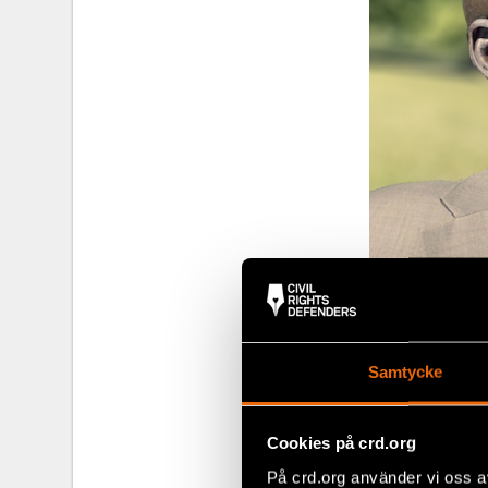
James Ninrew D
Samtycke
Bereda vä
Cookies på crd.org
James förklar
På crd.org använder vi oss a