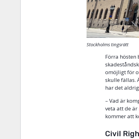
Stockholms tingsrätt
Förra hösten 
skadeståndskra
omöjligt för 
skulle fällas
har det aldri
– Vad är kom
veta att de är
kommer att ko
Civil Ri