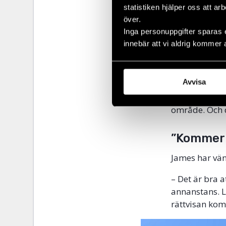
Antonov-bomb
statistiken hjälper oss att ar
helikopter på
över.
området, och 
Inga personuppgifter sparas 
marktrupper.
innebär att vi aldrig kommer 
– När de hade
framåt igen, 
Avvisa
– De drev på 
område. Och d
”Kommer 
James har vän
– Det är bra 
annanstans. Lu
rättvisan kom