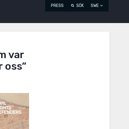
PRESS
SÖK
SWE
m var
r oss”