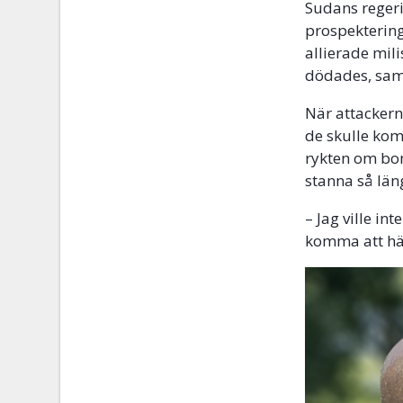
Sudans regeri
prospektering
allierade mili
dödades, samt
När attackern
de skulle kom
rykten om bo
stanna så län
– Jag ville in
komma att hä