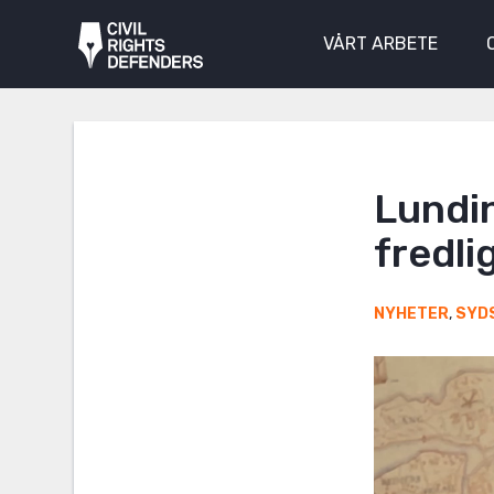
VÅRT ARBETE
Lundin
fredli
NYHETER
,
SYD