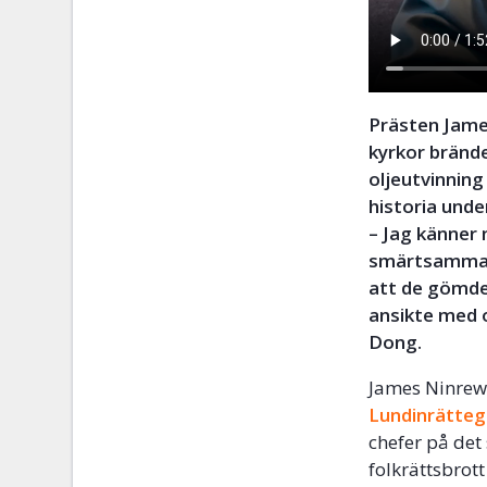
Prästen Jame
kyrkor bränd
oljeutvinning
historia und
– Jag känner 
smärtsamma h
att de gömde 
ansikte med o
Dong.
James Ninrew 
Lundinrätteg
chefer på det
folkrättsbrot