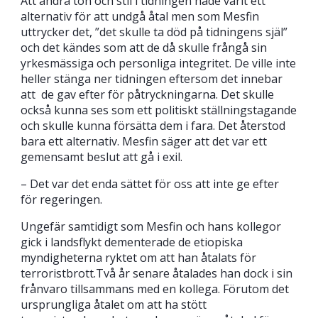
Att ändra ton och stil i tidningen hade varit ett
alternativ för att undgå åtal men som Mesfin
uttrycker det, ”det skulle ta död på tidningens själ”
och det kändes som att de då skulle frångå sin
yrkesmässiga och personliga integritet. De ville inte
heller stänga ner tidningen eftersom det innebar
att de gav efter för påtryckningarna. Det skulle
också kunna ses som ett politiskt ställningstagande
och skulle kunna försätta dem i fara. Det återstod
bara ett alternativ. Mesfin säger att det var ett
gemensamt beslut att gå i exil.
– Det var det enda sättet för oss att inte ge efter
för regeringen.
Ungefär samtidigt som Mesfin och hans kollegor
gick i landsflykt dementerade de etiopiska
myndigheterna ryktet om att han åtalats för
terroristbrott.Två år senare åtalades han dock i sin
frånvaro tillsammans med en kollega. Förutom det
ursprungliga åtalet om att ha stött