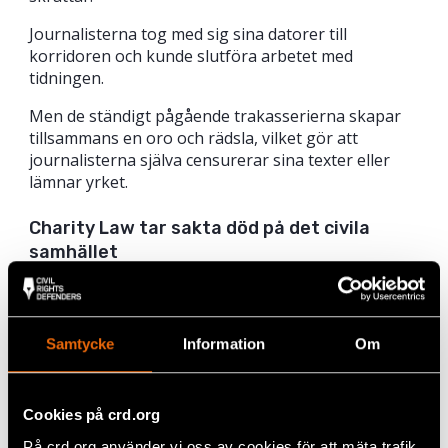
Journalisterna tog med sig sina datorer till
korridoren och kunde slutföra arbetet med
tidningen.
Men de ständigt pågående trakasserierna skapar
tillsammans en oro och rädsla, vilket gör att
journalisterna själva censurerar sina texter eller
lämnar yrket.
Charity Law tar sakta död på det civila
samhället
Regeringen har effektivt förlamat det civila
samhället i Etiopien. 2009 antogs den så kallade
välgörenhetslagen (Charity Law) som innebär att
Samtycke
Information
Om
varje organisation som arbetar med
rättighetsfrågor måste mobilisera minst 90 procent
av sina inkomster från lokala källor. Lagen
förbjuder dessutom internationella organisationer
Cookies på crd.org
att arbeta med mänskliga rättigheter. I ett land där
På crd.org använder vi oss av cookies för att mäta trafik,