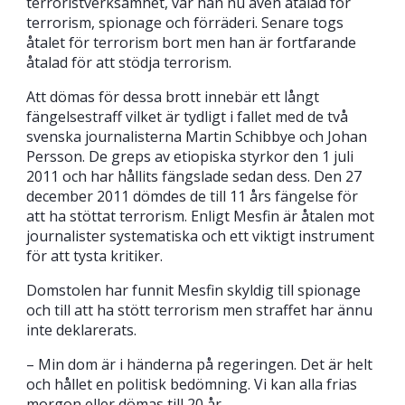
terroristverksamhet, var han nu även åtalad för
terrorism, spionage och förräderi. Senare togs
åtalet för terrorism bort men han är fortfarande
åtalad för att stödja terrorism.
Att dömas för dessa brott innebär ett långt
fängelsestraff vilket är tydligt i fallet med de två
svenska journalisterna Martin Schibbye och Johan
Persson. De greps av etiopiska styrkor den 1 juli
2011 och har hållits fängslade sedan dess. Den 27
december 2011 dömdes de till 11 års fängelse för
att ha stöttat terrorism. Enligt Mesfin är åtalen mot
journalister systematiska och ett viktigt instrument
för att tysta kritiker.
Domstolen har funnit Mesfin skyldig till spionage
och till att ha stött terrorism men straffet har ännu
inte deklarerats.
– Min dom är i händerna på regeringen. Det är helt
och hållet en politisk bedömning. Vi kan alla frias
morgon eller dömas till 20 år.