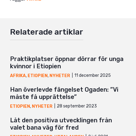
Twitter
Google+
Relaterade artiklar
Mail
Praktikplatser öppnar dörrar för unga
kvinnor i Etiopien
11 december 2025
AFRIKA
,
ETIOPIEN
,
NYHETER
Han överlevde fängelset Ogaden: ”Vi
måste få upprättelse”
28 september 2023
ETIOPIEN
,
NYHETER
Låt den positiva utvecklingen från
valet bana väg för fred