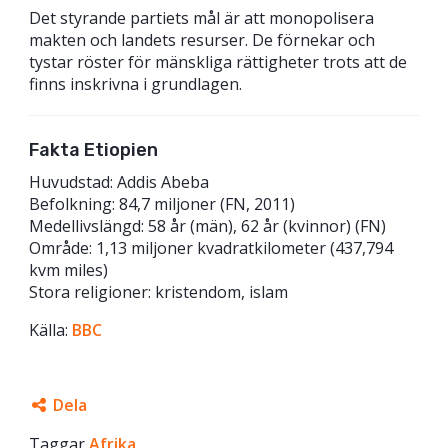
Det styrande partiets mål är att monopolisera
makten och landets resurser. De förnekar och
tystar röster för mänskliga rättigheter trots att de
finns inskrivna i grundlagen.
Fakta Etiopien
Huvudstad: Addis Abeba
Befolkning: 84,7 miljoner (FN, 2011)
Medellivslängd: 58 år (män), 62 år (kvinnor) (FN)
Område: 1,13 miljoner kvadratkilometer (437,794
kvm miles)
Stora religioner: kristendom, islam
Källa:
BBC
Dela
Taggar
Facebook
Afrika