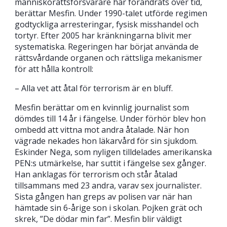
människorättsförsvarare har förändrats över tid,
berättar Mesfin. Under 1990-talet utförde regimen
godtyckliga arresteringar, fysisk misshandel och
tortyr. Efter 2005 har kränkningarna blivit mer
systematiska. Regeringen har börjat använda de
rättsvårdande organen och rättsliga mekanismer
för att hålla kontroll:
– Alla vet att åtal för terrorism är en bluff.
Mesfin berättar om en kvinnlig journalist som
dömdes till 14 år i fängelse. Under förhör blev hon
ombedd att vittna mot andra åtalade. När hon
vägrade nekades hon läkarvård för sin sjukdom.
Eskinder Nega, som nyligen tilldelades amerikanska
PEN:s utmärkelse, har suttit i fängelse sex gånger.
Han anklagas för terrorism och står åtalad
tillsammans med 23 andra, varav sex journalister.
Sista gången han greps av polisen var när han
hämtade sin 6-årige son i skolan. Pojken grät och
skrek, ”De dödar min far”. Mesfin blir väldigt