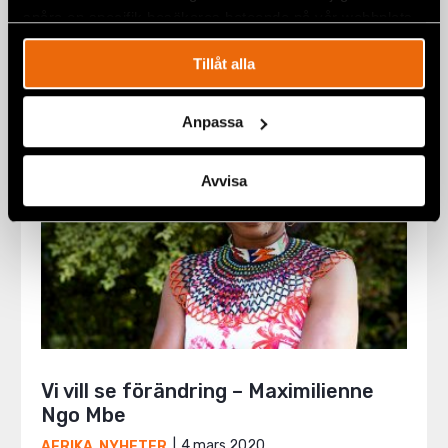
människorättsförsvarare
spåra en specifik besökares beteende på vår webbplats.
4 mars 2020
AFRIKA
,
NYHETER
Tillåt alla
Anpassa
Avvisa
Vi vill se förändring – Maximilienne
Ngo Mbe
4 mars 2020
AFRIKA
,
NYHETER