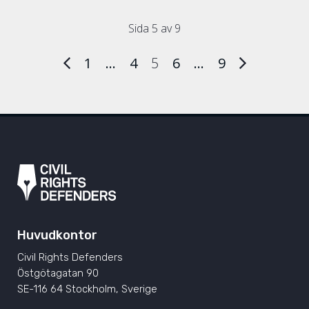
Sida 5 av 9
1
…
4
5
6
…
9
Huvudkontor
Civil Rights Defenders
Östgötagatan 90
SE-116 64 Stockholm, Sverige