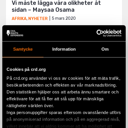
Vi måste lägga våra olikheter åt
sidan – Maysaa Osama
5 mars 2020
AFRIKA
,
NYHETER
Samtycke
Information
Om
Cookies på crd.org
På crd.org använder vi oss av cookies för att mäta trafik,
besökarbeteenden och effekten av vår marknadsföring.
Den statistiken hjälper oss att arbeta ännu smartare och
effektivare för att få fler att stå upp för mänskliga
rättigheter världen över.
Inga personuppgifter sparas eftersom ovanstående utförs
på anonymiserad information och på en aggregerad nivå,
Behov av stärkt skydd för kvinnliga
vilket innebär att vi aldrig kommer att ha möjlighet att