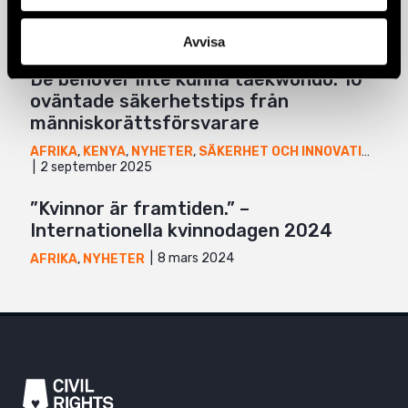
kvinnor i Etiopien
11 december 2025
AFRIKA
,
ETIOPIEN
,
NYHETER
Avvisa
De behöver inte kunna taekwondo: 10
oväntade säkerhetstips från
människorättsförsvarare
AFRIKA
,
KENYA
,
NYHETER
,
SÄKERHET OCH INNOVATION
,
UG
2 september 2025
”Kvinnor är framtiden.” –
Internationella kvinnodagen 2024
8 mars 2024
AFRIKA
,
NYHETER