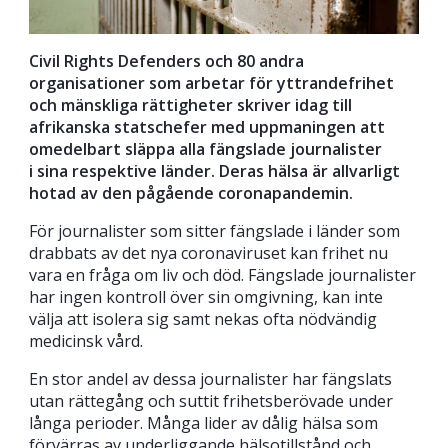
Civil Rights Defenders och 80 andra
organisationer som arbetar för yttrandefrihet
och mänskliga rättigheter skriver idag till
afrikanska statschefer med uppmaningen att
omedelbart släppa alla fängslade journalister
i sina respektive länder. Deras hälsa är allvarligt
hotad av den pågående coronapandemin.
För journalister som sitter fängslade i länder som
drabbats av det nya coronaviruset kan frihet nu
vara en fråga om liv och död. Fängslade journalister
har ingen kontroll över sin omgivning, kan inte
välja att isolera sig samt nekas ofta nödvändig
medicinsk vård.
En stor andel av dessa journalister har fängslats
utan rättegång och suttit frihetsberövade under
långa perioder. Många lider av dålig hälsa som
förvärras av underliggande hälsotillstånd och