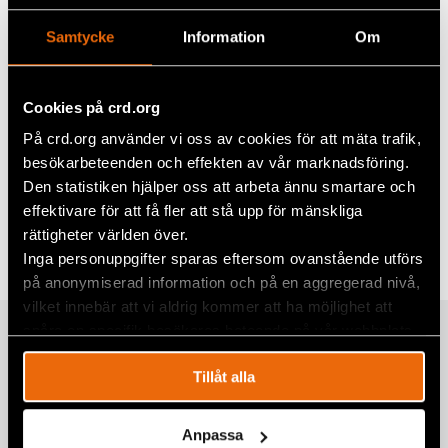
personuppgiftshantering
.
Samtycke
Information
Om
Läs mer om att hålla koll på
makten under pandemin här
Cookies på crd.org
På crd.org använder vi oss av cookies för att mäta trafik,
besökarbeteenden och effekten av vår marknadsföring.
Den statistiken hjälper oss att arbeta ännu smartare och
Dela
effektivare för att få fler att stå upp för mänskliga
Taggar
Facebook
Afrika
,
Aktuellt
,
Coronaviruset covid-19
rättigheter världen över.
Inga personuppgifter sparas eftersom ovanstående utförs
Twitter
på anonymiserad information och på en aggregerad nivå,
vilket innebär att vi aldrig kommer att ha möjlighet att
Google+
spåra en specifik besökares beteende på vår webbplats.
Relaterade artiklar
Mail
Tillåt alla
Praktikplatser öppnar dörrar för unga
Anpassa