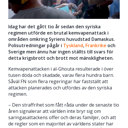
Idag har det gått tio år sedan den syriska
regimen utförde en brutal kemvapenattack i
områden omkring Syriens huvudstad Damaskus.
Polisutredningar pågår i
Tyskland
,
Frankrike
och
Sverige men ännu har ingen ställts till svars för
detta krigsbrott och brott mot mänskligheten.
Kemvapenattacken i al-Ghouta resulterade i över
tusen döda och skadade, varav flera hundra barn.
Såväl FN som flera regeringar har fastställt att
attacken planerades och utfördes av den syriska
regimen.
– Den straffrihet som fått råda under de senaste tio
åren signalerar att världen inte bryr sig om
saringasattackens offer och deras familjer, och att
de regler som en majoritet av världens stater har