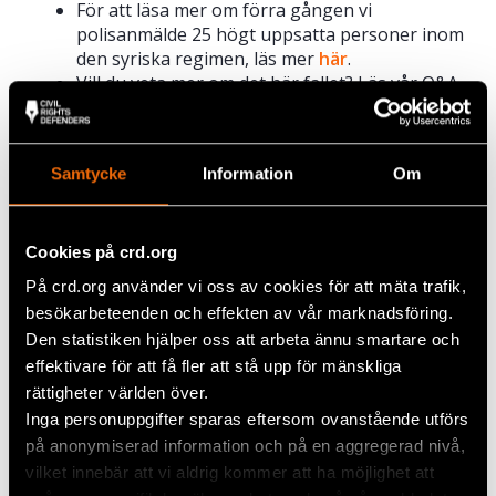
För att läsa mer om förra gången vi
polisanmälde 25 högt uppsatta personer inom
den syriska regimen, läs mer
här
.
Vill du veta mer om det här fallet? Läs vår Q&A
på svenska
här
, på arabiska
här
och på
engelska
här
.
Samtycke
Information
Om
Kontakt
För mer information, vänligen kontakta
Civil Rights Defenders på
press@crd.org
eller +46
Cookies på crd.org
(0)76 576 27 62.
På crd.org använder vi oss av cookies för att mäta trafik,
besökarbeteenden och effekten av vår marknadsföring.
Var med och ställ Assad till svars!
Den statistiken hjälper oss att arbeta ännu smartare och
Bashar al-Assads regim i Syrien har begått
effektivare för att få fler att stå upp för mänskliga
fruktansvärda brott mot mänskligheten. Hjälp oss
rättigheter världen över.
att utkräva ansvar! Swisha 100 kronor till 900 12 98.
Inga personuppgifter sparas eftersom ovanstående utförs
på anonymiserad information och på en aggregerad nivå,
vilket innebär att vi aldrig kommer att ha möjlighet att
Dela