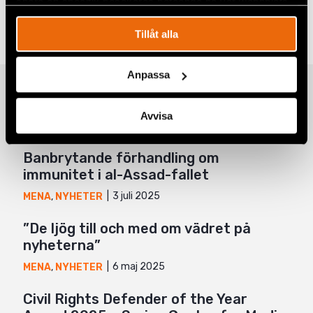
spåra en specifik besökares beteende på vår webbplats.
Taggar
Facebook
Aktuellt
,
Grova internationella brott
Tillåt alla
Twitter
Google+
Anpassa
Relaterade artiklar
Mail
Avvisa
Banbrytande förhandling om
immunitet i al-Assad-fallet
3 juli 2025
MENA
,
NYHETER
”De ljög till och med om vädret på
nyheterna”
6 maj 2025
MENA
,
NYHETER
Civil Rights Defender of the Year