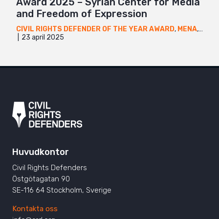
Award 2025 – Syrian Center for Media
and Freedom of Expression
CIVIL RIGHTS DEFENDER OF THE YEAR AWARD
,
MENA
,
NYHE
23 april 2025
Huvudkontor
Civil Rights Defenders
Östgötagatan 90
SE-116 64 Stockholm, Sverige
Kontakta oss