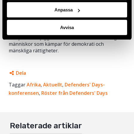
medel i kampen för mänskliga
Anpassa
rättigheter.
Defenders’ Days-konferensen
är en av
världens största konferenser för och med
människorättsförsvarare. Konferensen organiseras
Avvisa
av Civil Rights Defenders varannat år för att stärka,
stödja och möjliggöra nätverkande för de modiga
människor som kämpar för demokrati och
mänskliga rättigheter.
Dela
Taggar
Facebook
Afrika
,
Aktuellt
,
Defenders' Days-
konferensen
,
Röster från Defenders' Days
Twitter
Google+
Mail
Relaterade artiklar