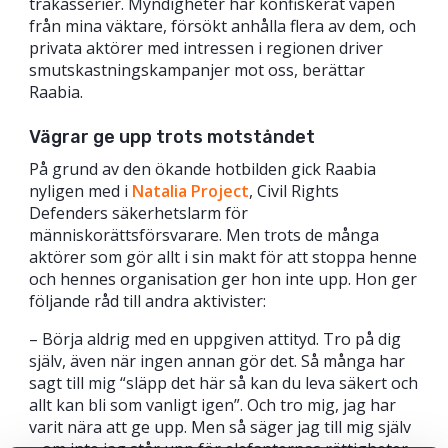
trakasserier. Myndigheter har konfiskerat vapen
från mina väktare, försökt anhålla flera av dem, och
privata aktörer med intressen i regionen driver
smutskastningskampanjer mot oss, berättar
Raabia.
Vägrar ge upp trots motståndet
På grund av den ökande hotbilden gick Raabia
nyligen med i
Natalia Project
, Civil Rights
Defenders säkerhetslarm för
människorättsförsvarare. Men trots de många
aktörer som gör allt i sin makt för att stoppa henne
och hennes organisation ger hon inte upp. Hon ger
följande råd till andra aktivister:
– Börja aldrig med en uppgiven attityd. Tro på dig
själv, även när ingen annan gör det. Så många har
sagt till mig “släpp det här så kan du leva säkert och
allt kan bli som vanligt igen”. Och tro mig, jag har
varit nära att ge upp. Men så säger jag till mig själv