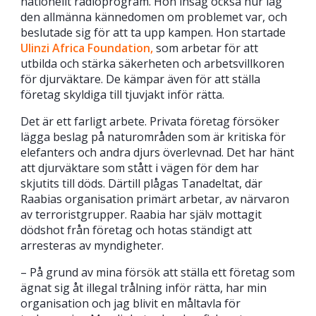
nationellt radioprogram. Hon insåg också hur låg
den allmänna kännedomen om problemet var, och
beslutade sig för att ta upp kampen. Hon startade
Ulinzi Africa Foundation,
som arbetar för att
utbilda och stärka säkerheten och arbetsvillkoren
för djurväktare. De kämpar även för att ställa
företag skyldiga till tjuvjakt inför rätta.
Det är ett farligt arbete. Privata företag försöker
lägga beslag på naturområden som är kritiska för
elefanters och andra djurs överlevnad. Det har hänt
att djurväktare som stått i vägen för dem har
skjutits till döds. Därtill plågas Tanadeltat, där
Raabias organisation primärt arbetar, av närvaron
av terroristgrupper. Raabia har själv mottagit
dödshot från företag och hotas ständigt att
arresteras av myndigheter.
– På grund av mina försök att ställa ett företag som
ägnat sig åt illegal trålning inför rätta, har min
organisation och jag blivit en måltavla för