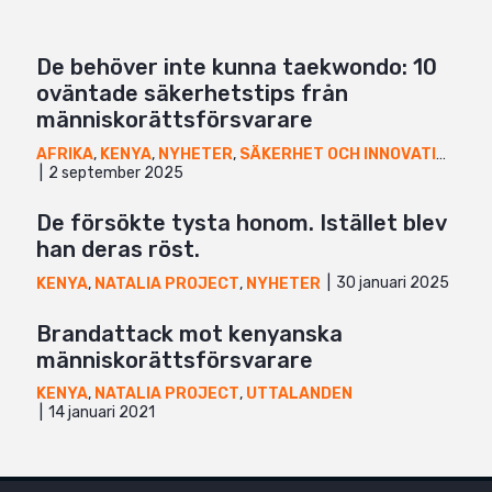
De behöver inte kunna taekwondo: 10
oväntade säkerhetstips från
människorättsförsvarare
AFRIKA
,
KENYA
,
NYHETER
,
SÄKERHET OCH INNOVATION
,
UG
2 september 2025
De försökte tysta honom. Istället blev
han deras röst.
30 januari 2025
KENYA
,
NATALIA PROJECT
,
NYHETER
Brandattack mot kenyanska
människorättsförsvarare
KENYA
,
NATALIA PROJECT
,
UTTALANDEN
14 januari 2021