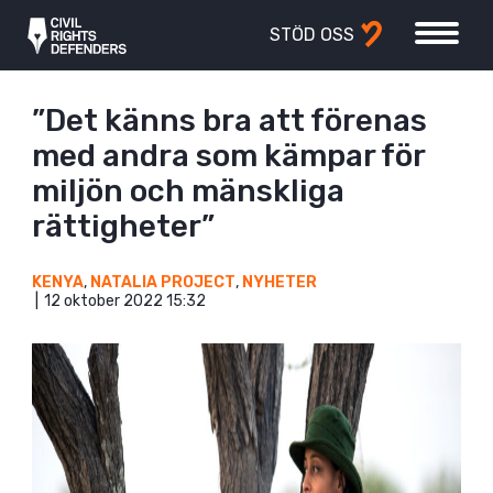
STÖD OSS
”Det känns bra att förenas
med andra som kämpar för
miljön och mänskliga
rättigheter”
KENYA
,
NATALIA PROJECT
,
NYHETER
12 oktober 2022 15:32