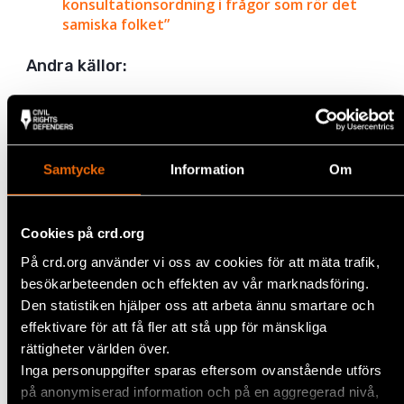
konsultationsordning i frågor som rör det
samiska folket”
Andra källor:
Sametinget:
https://www.sametinget.se/konsultationsordni
Svenska Samernas Riksförbund:
https://www.sapmi.se/konsultationsordningen-
Samtycke
Information
Om
ar-beslutad/
Rapport (2018) om fritt, informerat
förhandssamtycke och rätt till inflytande för
Cookies på crd.org
urfolk från FN:s expertorgan för
urfolksrättigheter, EMRIP:
På crd.org använder vi oss av cookies för att mäta trafik,
https://undocs.org/A/HRC/39/62
besökarbeteenden och effekten av vår marknadsföring.
Den statistiken hjälper oss att arbeta ännu smartare och
effektivare för att få fler att stå upp för mänskliga
Dela
rättigheter världen över.
Inga personuppgifter sparas eftersom ovanstående utförs
Taggar
Facebook
Aktuellt
,
Samers rättigheter
,
Sverige
på anonymiserad information och på en aggregerad nivå,