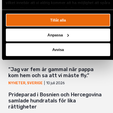
vilket innebär att vi aldrig kommer att ha möjlighet att spåra
Twitter
en specifik besökares beteende på vår webbplats.
Google+
Relaterade artiklar
Tillåt alla
Mail
Anpassa
Fem år senare har såret från den 11
juli på Kuba ännu inte läkt
Avvisa
6 augusti 2026
KUBA
,
LATINAMERIKA
,
NYHETER
”Jag var fem år gammal när pappa
kom hem och sa att vi måste fly.”
10 juli 2026
NYHETER
,
SVERIGE
Prideparad i Bosnien och Hercegovina
samlade hundratals för lika
rättigheter