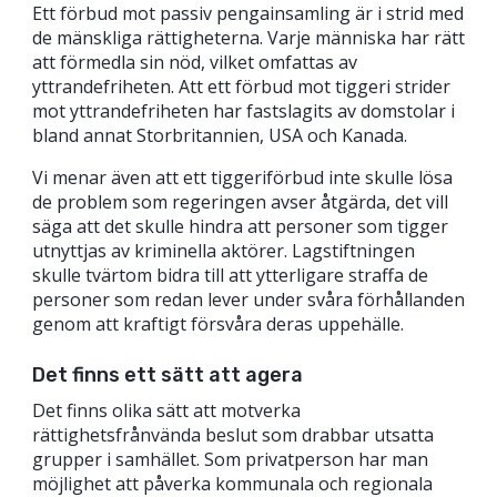
Ett förbud mot passiv pengainsamling är i strid med
de mänskliga rättigheterna. Varje människa har rätt
att förmedla sin nöd, vilket omfattas av
yttrandefriheten. Att ett förbud mot tiggeri strider
mot yttrandefriheten har fastslagits av domstolar i
bland annat Storbritannien, USA och Kanada.
Vi menar även att ett tiggeriförbud inte skulle lösa
de problem som regeringen avser åtgärda, det vill
säga att det skulle hindra att personer som tigger
utnyttjas av kriminella aktörer. Lagstiftningen
skulle tvärtom bidra till att ytterligare straffa de
personer som redan lever under svåra förhållanden
genom att kraftigt försvåra deras uppehälle.
Det finns ett sätt att agera
Det finns olika sätt att motverka
rättighetsfrånvända beslut som drabbar utsatta
grupper i samhället. Som privatperson har man
möjlighet att påverka kommunala och regionala