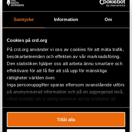
gärna kort om dig och varför du vill hjälpa oss
med överklagan.
Du kommer att behöva skriva en fullmakt åt
Samtycke
Information
Om
oss för att vi ska kunna skriva en begäran om
laglighetsprövning i ditt namn, genom vilken
vi yrkar att beslutet ska upphävas.
Cookies på crd.org
Vi skickar in överklagan till förvaltningsrätten
På crd.org använder vi oss av cookies för att mäta trafik,
i Linköping.
Överklagan måste lämnas in senast den 8 juli.
besökarbeteenden och effekten av vår marknadsföring.
Hela processen kommer ske i nära samråd
Den statistiken hjälper oss att arbeta ännu smartare och
med våra jurister. Kostnader för överklagan
effektivare för att få fler att stå upp för mänskliga
kommer täckas av oss. För att få göra en
rättigheter världen över.
överklagan krävs att du har fyllt 18 år.
Inga personuppgifter sparas eftersom ovanstående utförs
på anonymiserad information och på en aggregerad nivå,
BACKA DEMOKRATIN
vilket innebär att vi aldrig kommer att ha möjlighet att
För dig som vill vara med och skydda Sveriges
spåra en specifik besökares beteende på vår webbplats.
demokrati.
Tillåt alla
Vi ser fler och fler politiska förslag som kränker
mänskliga rättigheter. Det signalerar ett