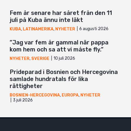
Fem år senare har såret från den 11
juli på Kuba ännu inte läkt
6 augusti 2026
KUBA
,
LATINAMERIKA
,
NYHETER
”Jag var fem år gammal när pappa
kom hem och sa att vi måste fly.”
10 juli 2026
NYHETER
,
SVERIGE
Prideparad i Bosnien och Hercegovina
samlade hundratals för lika
rättigheter
BOSNIEN-HERCEGOVINA
,
EUROPA
,
NYHETER
3 juli 2026