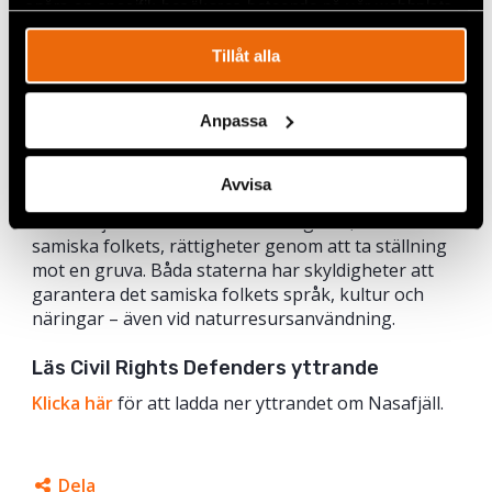
spåra en specifik besökares beteende på vår webbplats.
hård kritik.
Tillåt alla
Vad uppmanar vi den svenska respektive
norska staten att göra?
Anpassa
Den norska staten bör avslå Elkems ansökan om
expropriation eftersom en gruva enligt vår
bedömning kränker det samiska folkets rättigheter.
Avvisa
Vi uppmanar den svenska staten att skydda
naturmiljön och svenska medborgares, och det
samiska folkets, rättigheter genom att ta ställning
mot en gruva. Båda staterna har skyldigheter att
garantera det samiska folkets språk, kultur och
näringar – även vid naturresursanvändning.
Läs Civil Rights Defenders yttrande
Klicka här
för att ladda ner yttrandet om Nasafjäll.
Dela