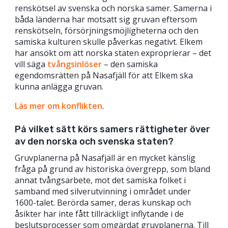
renskötsel av svenska och norska samer. Samerna i
båda länderna har motsatt sig gruvan eftersom
renskötseln, försörjningsmöjligheterna och den
samiska kulturen skulle påverkas negativt. Elkem
har ansökt om att norska staten exproprierar – det
vill säga
tvångsinlöser
– den samiska
egendomsrätten på Nasafjäll för att Elkem ska
kunna anlägga gruvan.
Läs mer om konflikten
.
På vilket sätt körs samers rättigheter över
av den norska och svenska staten?
Gruvplanerna på Nasafjäll är en mycket känslig
fråga på grund av historiska övergrepp, som bland
annat tvångsarbete, mot det samiska folket i
samband med silverutvinning i området under
1600-talet. Berörda samer, deras kunskap och
åsikter har inte fått tillräckligt inflytande i de
beslutsprocesser som omgärdat gruvplanerna. Till