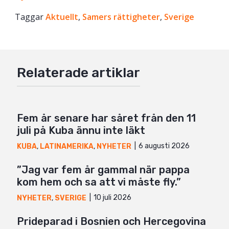
Taggar
Facebook
Aktuellt
,
Samers rättigheter
,
Sverige
Twitter
Google+
Relaterade artiklar
Mail
Fem år senare har såret från den 11
juli på Kuba ännu inte läkt
6 augusti 2026
KUBA
,
LATINAMERIKA
,
NYHETER
”Jag var fem år gammal när pappa
kom hem och sa att vi måste fly.”
10 juli 2026
NYHETER
,
SVERIGE
Prideparad i Bosnien och Hercegovina