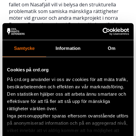
fallet om Nasafjäll vill vi belysa den strukturella
problematik som samiska mänskliga rättigheter
möter vid gruvor och andra markprojekt i norra
Europa. Detta inte minst i Sverige där lagstiftningen
generellt mycket bristfälligt skyddar samiska
inflytande- och landrättigheter –
vilket kritiserats
hårt av FN
.
Samtycke
Information
Om
Vad händer framåt?
Efter att slutyttranden lämnats in ska det norska
Cookies på crd.org
Nærings- och fiskeridepartementet fatta beslut om
På crd.org använder vi oss av cookies för att mäta trafik,
expropriation (tvångsinlösen) ska ske av området.
besökarbeteenden och effekten av vår marknadsföring.
Sett till
senare kontroversiella gruvbeslut
finns
Den statistiken hjälper oss att arbeta ännu smartare och
anledning att tro att bolagets perspektiv kommer
att väga tungt. Om expropriation sker har det
effektivare för att få fler att stå upp för mänskliga
norska systemet i praktiken godkänt att en
rättigheter världen över.
kvartsgruva startas på Nasafjäll, även om det
Inga personuppgifter sparas eftersom ovanstående utförs
kvarstår några mindre processer.
på anonymiserad information och på en aggregerad nivå,
vilket innebär att vi aldrig kommer att ha möjlighet att
Läs mer om
fallet med Nussirgruvan
som mött