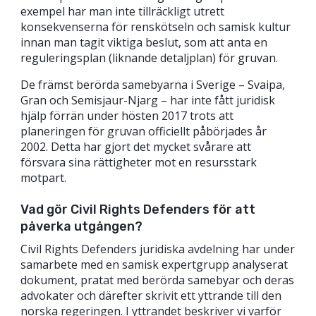
exempel har man inte tillräckligt utrett
konsekvenserna för renskötseln och samisk kultur
innan man tagit viktiga beslut, som att anta en
reguleringsplan (liknande detaljplan) för gruvan.
De främst berörda samebyarna i Sverige – Svaipa,
Gran och Semisjaur-Njarg – har inte fått juridisk
hjälp förrän under hösten 2017 trots att
planeringen för gruvan officiellt påbörjades år
2002. Detta har gjort det mycket svårare att
försvara sina rättigheter mot en resursstark
motpart.
Vad gör Civil Rights Defenders för att
påverka utgången?
Civil Rights Defenders juridiska avdelning har under
samarbete med en samisk expertgrupp analyserat
dokument, pratat med berörda samebyar och deras
advokater och därefter skrivit ett yttrande till den
norska regeringen. I yttrandet beskriver vi varför