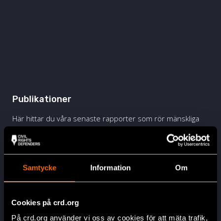
Publikationer
Här hittar du våra senaste rapporter som rör mänskliga
rättigheter i Sverige och världen.
Läs mer
Samtycke
Information
Om
Allmänna Arvsfonden
Här hittar du mer information om arvsfonden och våra
Cookies på crd.org
samarbeten.
På crd.org använder vi oss av cookies för att mäta trafik,