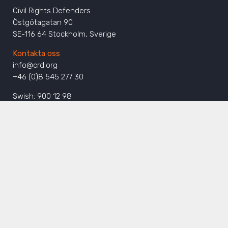
Civil Rights Defenders
Östgötagatan 90
SE-116 64 Stockholm, Sverige
Kontakta oss
info@crd.org
+46 (0)8 545 277 30
Swish: 900 12 98
Plusgiro: 90 01 29-8
Engagera dig
Bli månadsgivare idag
Ge via kort eller Swish