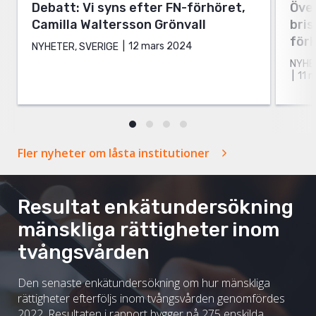
Debatt: Vi syns efter FN-förhöret,
Öve
Camilla Waltersson Grönvall
bris
för
12 mars 2024
NYHETER, SVERIGE
NYHET
11 
Fler nyheter om låsta institutioner
Resultat enkätundersökning
mänskliga rättigheter inom
tvångsvården
Den senaste enkätundersökning om hur mänskliga
rättigheter efterföljs inom tvångsvården genomfördes
2022. Resultaten i rapport bygger på 275 enskilda