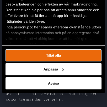
besökarbeteenden och effekten av vår marknadsföring.
Läs mer
Den statistiken hjälper oss att arbeta ännu smartare och
effektivare för att få fler att stå upp för mänskliga
Defenders' Database
rättigheter världen över.
Inga personuppgifter sparas eftersom ovanstående utförs
Här kan du läsa mer om Defenders’ Database som är ett
på anonymiserad information och på en aggregerad nivå,
digitalt verktyg som bland annat används för att
vilket innebär att vi aldrig kommer att ha möjlighet att
rapportera och följa utvecklingen av intagnas upplevelser
spåra en specifik besökares beteende på vår webbplats.
av människorättssituationen inom sluten tvångsvård.
Tillåt alla
Läs mer
Anpassa
Handbok om mänskliga rättigheter i
tvångsvården
Avvisa
Är du intagen för tvångsvård, eller känner du någon som
är det? Här kan du läsa vår handbok om vilka rättigheter
du som tvångsvårdas i Sverige har.