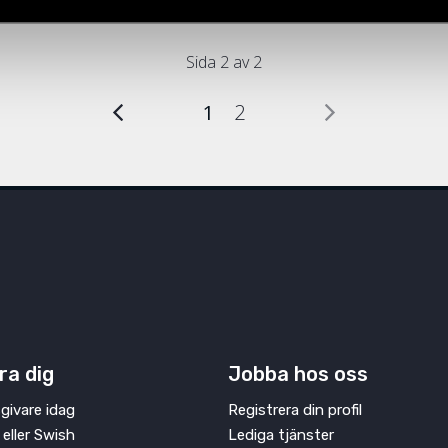
Sida 2 av 2
1
2
ra dig
Jobba hos oss
givare idag
Registrera din profil
 eller Swish
Lediga tjänster