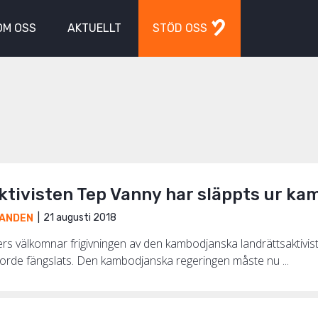
OM OSS
AKTUELLT
STÖD OSS
ktivisten Tep Vanny har släppts ur ka
21 augusti 2018
ANDEN
ers välkomnar frigivningen av den kambodjanska landrättsaktivis
 borde fängslats. Den kambodjanska regeringen måste nu ...