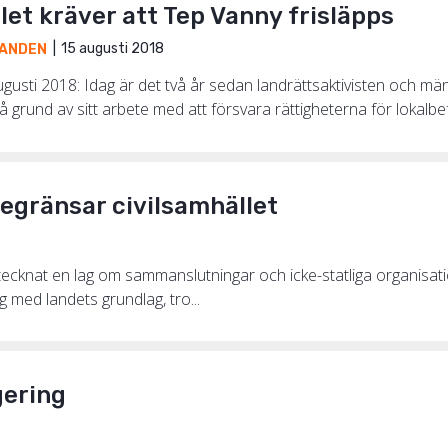
let kräver att Tep Vanny frisläpps
15 augusti 2018
ANDEN
usti 2018: Idag är det två år sedan landrättsaktivisten och m
 grund av sitt arbete med att försvara rättigheterna för lokalbefo
begränsar civilsamhället
cknat en lag om sammanslutningar och icke-statliga organisa
g med landets grundlag, tro...
gering