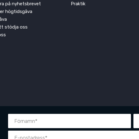
ra på nyhetsbrevet
Praktik
ler högtidsgåva
åva
att stödja oss
oss