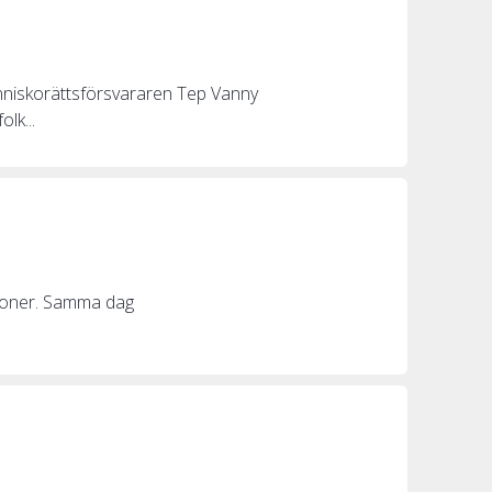
änniskorättsförsvararen Tep Vanny
lk...
tioner. Samma dag