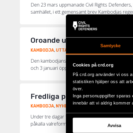
Den 23 mars uppmanade Civil Rights Defenders, t
samhället, i ett gemensamt brev Kambodjas regeri
Oroande utveckling i Kambod
Samtycke
10 januari 2014
KAMBODJA
,
UTTALANDEN
Den kambodjanska regeringen har förbjudit demon
Cookies på crd.org
och 3 januari öppnade säkerhetsstyrkor eld mot 
På crd.org använder vi oss a
statistiken hjälper oss att ar
över.
Fredliga protester efter val
Inga personuppgifter sparas 
innebär att vi aldrig kommer 
31 oktober 2013
KAMBODJA
,
NYHETER
Under tre dagar förra veckan mobiliserade sig ti
påkalla valreformer och en granskning av parlaments
Avvisa