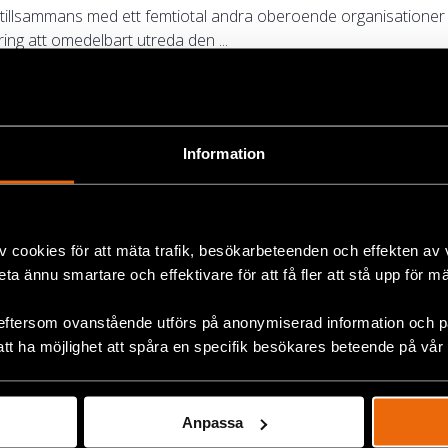
illsammans med ett femtiotal andra oberoende organisationer fr
ng att omedelbart utreda den ...
ja
Information
strationer efter ett våldsamt ingripande mot strejkande textil
protesterande arbetare och m...
v cookies för att mäta trafik, besökarbeteenden och effekten av
beta ännu smartare och effektivare för att få fler att stå upp för m
et mobiliserade massorna i Kambodja
eftersom ovanstående utförs på anonymiserad information och på
att ha möjlighet att spåra en specifik besökares beteende på vår
otusentals människor i Kambodja i fredliga protester. Demonstran
valet som hölls i juli i ...
Anpassa