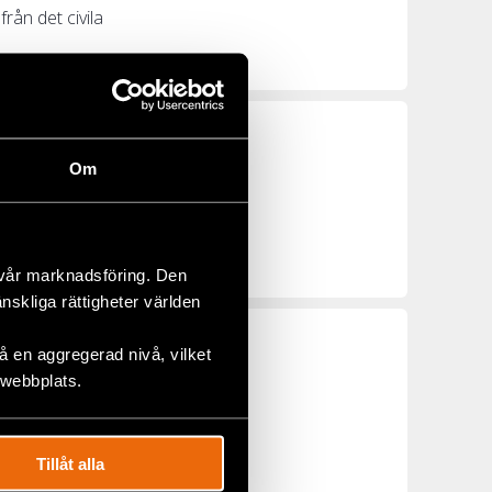
ån det civila
Om
arbetare. Den 2
 vår marknadsföring. Den
änskliga rättigheter världen
 en aggregerad nivå, vilket
 webbplats.
terna ville
Tillåt alla