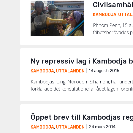
Civilsamhäl
KAMBODJA
,
UTTAL
Phnom Penh, 15 aug
frihetsberövades på
Ny repressiv lag i Kambodja 
13 augusti 2015
KAMBODJA
,
UTTALANDEN
Kambodjas kung, Norodom Sihamoni, har underte
förklarade det konstitutionella rådet lagen förenli
Öppet brev till Kambodjas re
24 mars 2014
KAMBODJA
,
UTTALANDEN