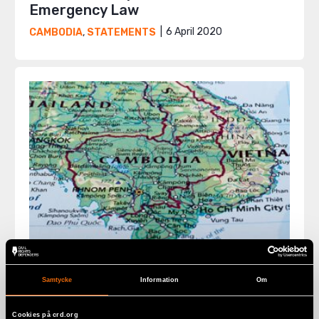
Emergency Law
6 April 2020
CAMBODIA
,
STATEMENTS
Samtycke
Information
Om
Cambodian Families Compensated
for Forced Eviction by ANZ Bank
Cookies på crd.org