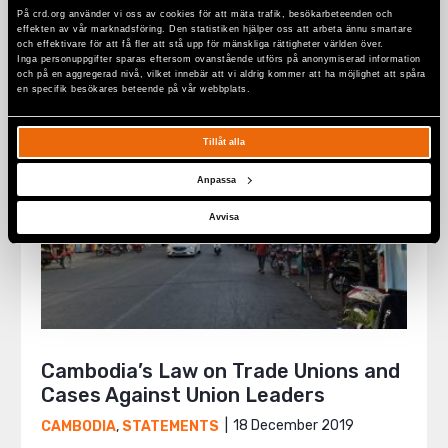
19 March 2020
CAMBODIA
,
NEWS
På crd.org använder vi oss av cookies för att mäta trafik, besökarbeteenden och
effekten av vår marknadsföring. Den statistiken hjälper oss att arbeta ännu smartare
och effektivare för att få fler att stå upp för mänskliga rättigheter världen över.
Inga personuppgifter sparas eftersom ovanstående utförs på anonymiserad information
och på en aggregerad nivå, vilket innebär att vi aldrig kommer att ha möjlighet att spåra
en specifik besökares beteende på vår webbplats.
Tillåt alla
Anpassa
Avvisa
Cambodia’s Law on Trade Unions and
Cases Against Union Leaders
18 December 2019
CAMBODIA
,
STATEMENTS