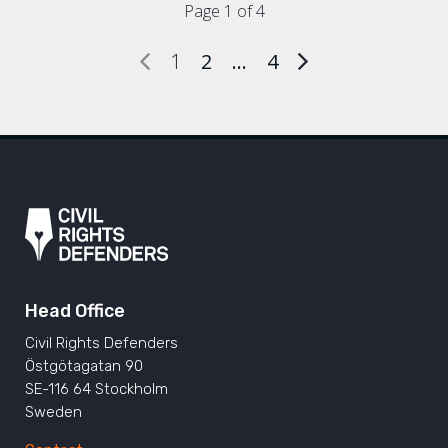
Page 1 of 4
1
2
…
4
Head Office
Civil Rights Defenders
Östgötagatan 90
SE-116 64 Stockholm
Sweden