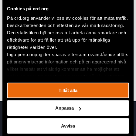
2017
Cookies på crd.org
På crd.org använder vi oss av cookies för att mäta trafik,
Download Civil Rights Defenders
Annual Report for
besökarbeteenden och effekten av vår marknadsföring.
2016
Den statistiken hjälper oss att arbeta ännu smartare och
effektivare för att få fler att stå upp för mänskliga
rättigheter världen över.
Download Civil Rights Defenders
Annual Report for
Inga personuppgifter sparas eftersom ovanstående utförs
2015
på anonymiserad information och på en aggregerad nivå,
vilket innebär att vi aldrig kommer att ha möjlighet att
Download Civil Rights Defenders
Annual Report for
spåra en specifik besökares beteende på vår webbplats.
2014
Tillåt alla
Anpassa
Avvisa