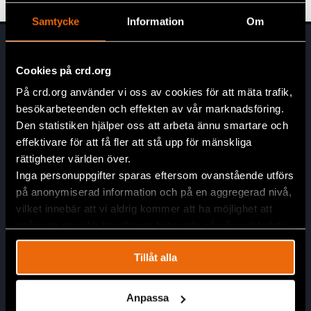
Samtycke
Information
Om
Cookies på crd.org
På crd.org använder vi oss av cookies för att mäta trafik,
besökarbeteenden och effekten av vår marknadsföring.
Den statistiken hjälper oss att arbeta ännu smartare och
Head Office
effektivare för att få fler att stå upp för mänskliga
rättigheter världen över.
Civil Rights Defenders
Inga personuppgifter sparas eftersom ovanstående utförs
Östgötagatan 90
på anonymiserad information och på en aggregerad nivå,
SE-116 64 Stockholm
vilket innebär att vi aldrig kommer att ha möjlighet att
Sweden
spåra en specifik besökares beteende på vår webbplats.
Contact
info@crd.org
Tillåt alla
+46 (0)8 545 277 30
Anpassa