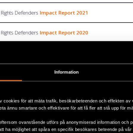
 Rights Defenders
Impact Report 2021
 Rights Defenders
Impact Report 2020
l Rights Defenders
Impact Report 2019
l Rights Defenders
Impact Report 2018
Information
l Rights Defenders
Impact Report 2017
v cookies för att mäta trafik, besökarbeteenden och effekten av
beta ännu smartare och effektivare för att få fler att stå upp för m
l Rights Defenders
Impact Report 2016
eftersom ovanstående utförs på anonymiserad information och på
att ha möjlighet att spåra en specifik besökares beteende på vår
l Rights Defenders
Impact Report 2015