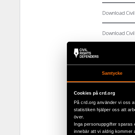
Download Civil
Download Civil
Download Civi
Download Civi
Samtycke
Download Civi
Cookies på crd.org
På crd.org använder vi oss a
statistiken hjälper oss att ar
Download Civi
över.
Inga personuppgifter sparas 
innebär att vi aldrig kommer 
Download Civi