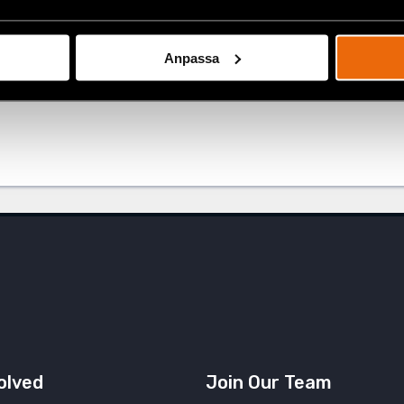
l Rights Defenders
Impact Report 2014
Anpassa
olved
Join Our Team