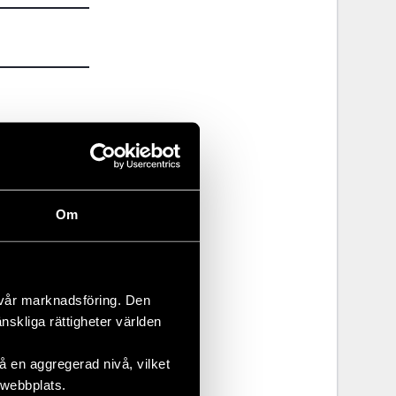
Om
 vår marknadsföring. Den
änskliga rättigheter världen
 en aggregerad nivå, vilket
 webbplats.