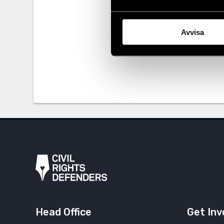
Download Civi
Avvisa
Head Office
Get Inv