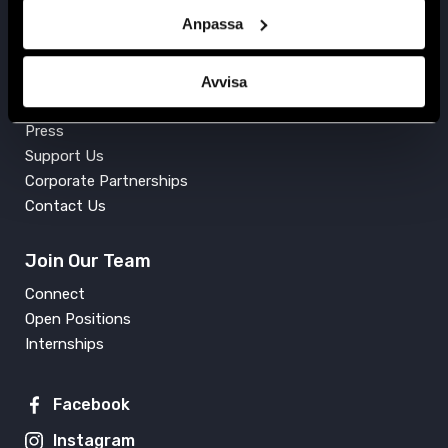
info@crd.org
Anpassa
+46 (0)8 545 277 30
Avvisa
Get Involved
Press
Support Us
Corporate Partnerships
Contact Us
Join Our Team
Connect
Open Positions
Internships
Facebook
Instagram