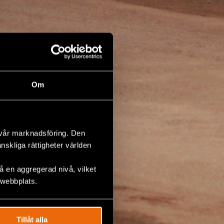
Om
 vår marknadsföring. Den
änskliga rättigheter världen
 en aggregerad nivå, vilket
 webbplats.
Tillåt alla