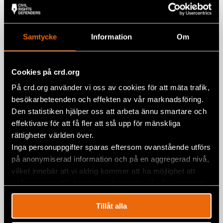
Samtycke
Information
Om
Cookies på crd.org
På crd.org använder vi oss av cookies för att mäta trafik,
besökarbeteenden och effekten av vår marknadsföring.
Den statistiken hjälper oss att arbeta ännu smartare och
effektivare för att få fler att stå upp för mänskliga
rättigheter världen över.
Inga personuppgifter sparas eftersom ovanstående utförs
på anonymiserad information och på en aggregerad nivå,
PRESSTRÄFF: Tortyr i Syrien –
vilket innebär att vi aldrig kommer att ha möjlighet att
Sveriges roll i kampen mot
spåra en specifik besökares beteende på vår webbplats.
straffrihet
Tillåt alla
19 februari 2019
MENA
,
NYHETER
,
SVERIGE