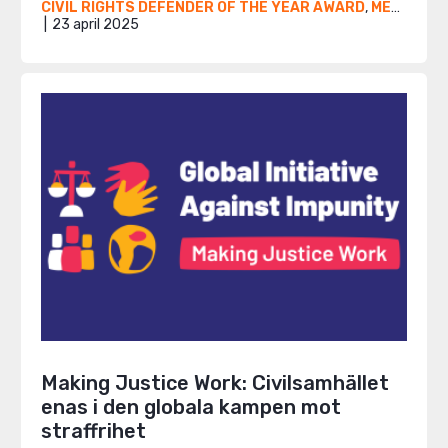
CIVIL RIGHTS DEFENDER OF THE YEAR AWARD
,
MENA
,
NYH
23 april 2025
Making Justice Work: Civilsamhället
enas i den globala kampen mot
straffrihet