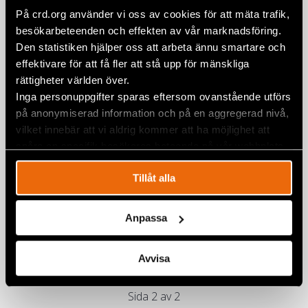
På crd.org använder vi oss av cookies för att mäta trafik,
besökarbeteenden och effekten av vår marknadsföring.
Den statistiken hjälper oss att arbeta ännu smartare och
effektivare för att få fler att stå upp för mänskliga
rättigheter världen över.
Inga personuppgifter sparas eftersom ovanstående utförs
på anonymiserad information och på en aggregerad nivå,
vilket innebär att vi aldrig kommer att ha möjlighet att
spåra en specifik besökares beteende på vår webbplats.
Civil Rights Defender of the Year
Tillåt alla
2013 – Nataša Kandić
CIVIL RIGHTS DEFENDER OF THE YEAR AWARD
,
SERBIEN
Anpassa
4 april 2013
Avvisa
Sida 2 av 2