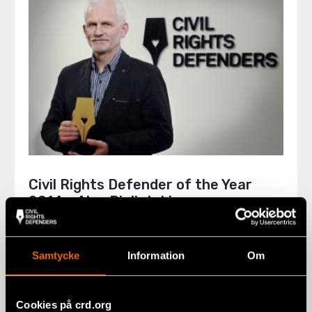
Civil Rights Defender of the Year
2014 – Ales Bialiatski
BELARUS
,
CIVIL RIGHTS DEFENDER OF THE YEAR AWARD
4 april 2014
Samtycke
Information
Om
Cookies på crd.org