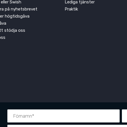
 eller Swish
Lediga tjänster
ra på nyhetsbrevet
Praktik
ler högtidsgåva
åva
att stödja oss
oss