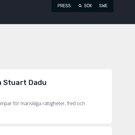
PRESS
SÖK
SWE
a Stuart Dadu
mpar för mänskliga rättigheter, fred och