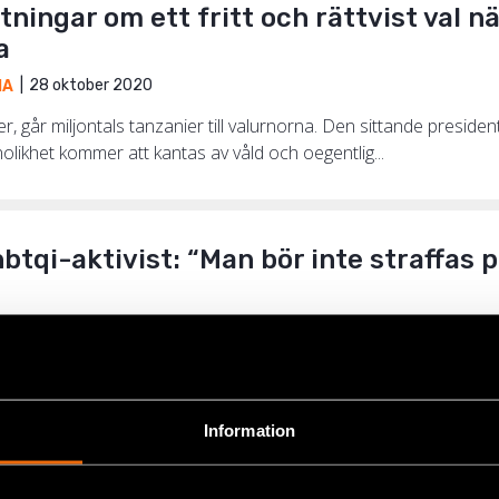
tningar om ett fritt och rättvist val 
a
28 oktober 2020
IA
r, går miljontals tanzanier till valurnorna. Den sittande president
likhet kommer att kantas av våld och oegentlig...
btqi-aktivist: “Man bör inte straffas
15 november 2019
IA
förra året riktades världens ögon mot Tanzania då guvernören i 
a en specialstyrka med syfte att leta rätt på och stra...
Information