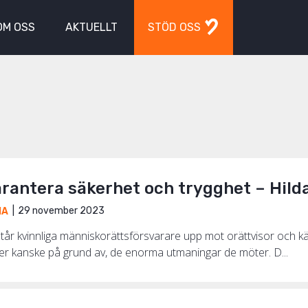
OM OSS
AKTUELLT
STÖD OSS
arantera säkerhet och trygghet – Hild
29 november 2023
IA
tår kvinnliga människorättsförsvarare upp mot orättvisor och kä
eller kanske på grund av, de enorma utmaningar de möter. D...