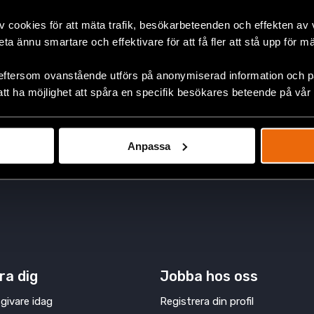
ste vidta åtgärder mot den allt sämr
v cookies för att mäta trafik, besökarbeteenden och effekten av
beta ännu smartare och effektivare för att få fler att stå upp för m
16 maj 2018
ANDEN
liga rättigheter befinner sig i en kraftigt nedåtgående spiral i 
eftersom ovanstående utförs på anonymiserad information och på
t. Nu kräver vi, tillsammans med 64 andra civilsamhälle...
att ha möjlighet att spåra en specifik besökares beteende på vår
Anpassa
ra dig
Jobba hos oss
givare idag
Registrera din profil