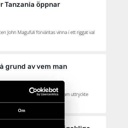
när Tanzania öppnar
en John Magufuli förväntas vinna i ett riggat val
 på grund av vem man
landets största stad Dar es Salaam uttryckte
Om