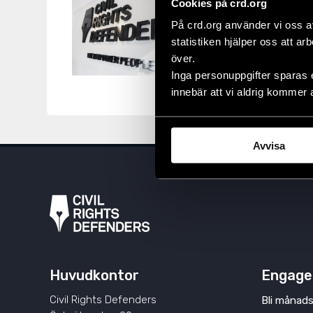
Tanzania må
Cookies på crd.org
rättigheter
På crd.org använder vi oss a
statistiken hjälper oss att ar
TANZANIA
,
UTTAL
över.
Respekten för mänsk
Inga personuppgifter sparas 
krymper i snabb tak
innebär att vi aldrig kommer 
Avvisa
Huvudkontor
Engage
Civil Rights Defenders
Bli månads