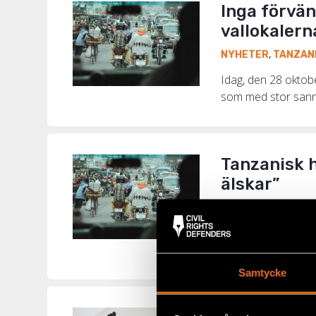
Inga förvän
vallokalern
NYHETER
,
TANZAN
Idag, den 28 oktobe
som med stor sanno
Tanzanisk h
älskar”
NYHETER
,
TANZAN
Vid den här tiden 
planer på att inrätt
Samtycke