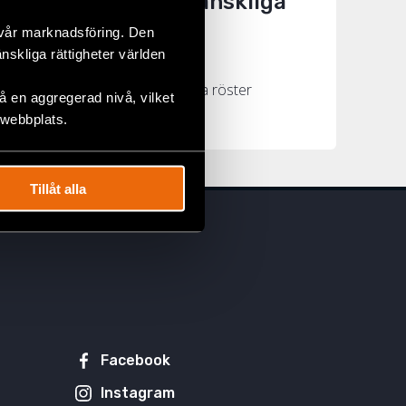
e situationen för mänskliga
 vår marknadsföring. Den
änskliga rättigheter världen
Tanzania och utrymmet för kritiska röster
 en aggregerad nivå, vilket
 webbplats.
Tillåt alla
Facebook
Instagram