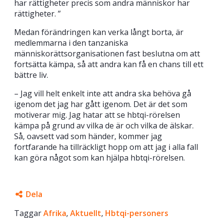
har rättigheter precis som andra människor har
rättigheter. ”
Medan förändringen kan verka långt borta, är
medlemmarna i den tanzaniska
människorättsorganisationen fast beslutna om att
fortsätta kämpa, så att andra kan få en chans till ett
bättre liv.
– Jag vill helt enkelt inte att andra ska behöva gå
igenom det jag har gått igenom. Det är det som
motiverar mig. Jag hatar att se hbtqi-rörelsen
kämpa på grund av vilka de är och vilka de älskar.
Så, oavsett vad som händer, kommer jag
fortfarande ha tillräckligt hopp om att jag i alla fall
kan göra något som kan hjälpa hbtqi-rörelsen.
Dela
Taggar
Facebook
Afrika
,
Aktuellt
,
Hbtqi-personers