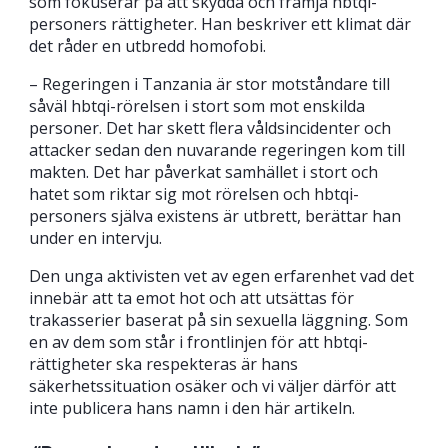
som fokuserar på att skydda och främja hbtqi-
personers rättigheter. Han beskriver ett klimat där
det råder en utbredd homofobi.
– Regeringen i Tanzania är stor motståndare till
såväl hbtqi-rörelsen i stort som mot enskilda
personer. Det har skett flera våldsincidenter och
attacker sedan den nuvarande regeringen kom till
makten. Det har påverkat samhället i stort och
hatet som riktar sig mot rörelsen och hbtqi-
personers själva existens är utbrett, berättar han
under en intervju.
Den unga aktivisten vet av egen erfarenhet vad det
innebär att ta emot hot och att utsättas för
trakasserier baserat på sin sexuella läggning. Som
en av dem som står i frontlinjen för att hbtqi-
rättigheter ska respekteras är hans
säkerhetssituation osäker och vi väljer därför att
inte publicera hans namn i den här artikeln.