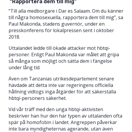
“Rapportera dem till mig”
”Till alla medborgare i Dar es Salaam. Om du känner
till några homosexuella, rapportera dem till mig”, sa
Paul Makonda, stadens guvernör, under en
presskonferens för lokalpressen sent i oktober
2018.
Uttalandet ledde till ökade attacker mot hbtqi-
personer. Enligt Paul Makonda var målet att gripa
så många som möjligt och sätta dem i fängelse
under lång tid.
Även om Tanzanias utrikesdepartement senare
hävdade att detta inte var regeringens officiella
hållning vidtogs inga åtgärder för att säkerställa
hbtqi-personers säkerhet.
Vid vår träff med den unga hbtqi-aktivisten
beskriver han hur den här typen av uttalanden ofta
spär på homofobin i landet. Angreppen påverkar
inte bara myndigheternas agerande, utan även