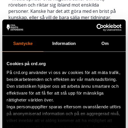
rörelsen och riktar sig ibland mot enskilda
personer. Kanske har det att göra med en brist på
kunskap, eller så vill de bara sälja mer tidningar.
Oavsett vilket har det inneburit en utmaning för
rörelsen.
Många har fått namn och bild, ihop med en
Samtycke
Information
Om
notering om sin sexuella läggning, publicerade i
tidningar eller sänt på riks-tv och i podcasts.
– Att hängas ut i media innebär stora risker. Om alla
Cookies på crd.org
vet hur du ser ut kommer situationen definitivt att
På crd.org använder vi oss av cookies för att mäta trafik,
bli svår. Det här leder ofta till att personer söker
besökarbeteenden och effekten av vår marknadsföring.
skydd eller asyl någonstans utanför Tanzania. De
Den statistiken hjälper oss att arbeta ännu smartare och
tvingas lämna för sin egen säkerhets skull, i princip
effektivare för att få fler att stå upp för mänskliga
fly för sina liv, fortsätter aktivisten.
rättigheter världen över.
Inga personuppgifter sparas eftersom ovanstående utförs
”Man bör inte straffas på grund av vem man
på anonymiserad information och på en aggregerad nivå,
älskar”
vilket innebär att vi aldrig kommer att ha möjlighet att
Sedan president Magufuli kom till makten 2015 har
spåra en specifik besökares beteende på vår webbplats.