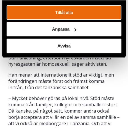
inga åtgärder vidtagits för att förbättra situationen
för hbtqi-personer. Istället har regeringen stängt
Tillåt alla
ner organisationer som arbetar för att skydda
mänskliga rättigheter och hbtqi-rättigheter.
Anpassa
– Det har varit kännbart för oss som organisation.
Vi har till exempel avhysts från vårt kontor, vilket
påverkar vårt arbete. Enskilda individer har också
Avvisa
påverkats, många har tvingats lämna sina hem
utan anledning, eftersom hyresvärden insett att
hyresgästen är homosexuell, säger aktivisten.
Han menar att internationellt stöd är viktigt, men
förändringen måste först och främst komma
inifrån, från det tanzaniska samhället.
– Mycket behöver göras på lokal nivå. Stöd måste
komma från familjer, kollegor och samhället i stort.
Då kanske, på något sätt, kommer andra också
börja acceptera att vi är en del av samma samhälle –
att vi också är medborgare i Tanzania. Och att vi