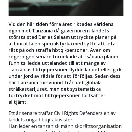
Vid den här tiden förra året riktades världens
ögon mot Tanzania då guvernören i landets
största stad Dar es Salaam uttryckte planer på
att inrätta en specialstyrka med syfte att leta
rätt på och straffa hbtqi-personer. Även om
regeringen senare förnekade att sådana planer
funnits, ledde uttalandet till att många av
Tanzanias hbtqi-personer flydde landet eller gick
under jord av rädsla för att förföljas. Sedan dess
har Tanzania försvunnit från det globala
strålkastarljuset, men det systematiska
förtrycket mot hbtqi-personer fortsätter
alltjämt.
Ett år senare träffar Civil Rights Defenders en av
landets unga hbtqi-aktivister.
Han leder en tanzanisk människorättsorganisation