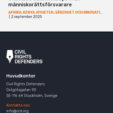
människorättsförsvarare
AFRIKA
,
KENYA
,
NYHETER
,
SÄKERHET OCH INNOVATION
,
UG
2 september 2025
Huvudkontor
Civil Rights Defenders
Östgötagatan 90
SE-116 64 Stockholm, Sverige
Kontakta oss
info@crd.org