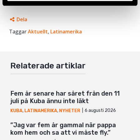
Dela
Taggar
Facebook
Aktuellt
,
Latinamerika
Twitter
Google+
Relaterade artiklar
Mail
Fem år senare har såret från den 11
juli på Kuba ännu inte läkt
6 augusti 2026
KUBA
,
LATINAMERIKA
,
NYHETER
”Jag var fem år gammal när pappa
kom hem och sa att vi måste fly.”