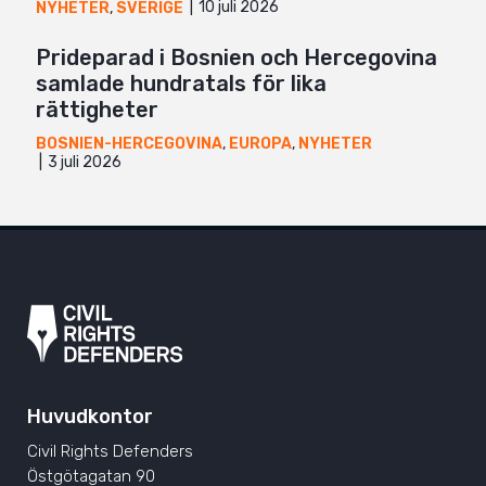
10 juli 2026
NYHETER
,
SVERIGE
Prideparad i Bosnien och Hercegovina
samlade hundratals för lika
rättigheter
BOSNIEN-HERCEGOVINA
,
EUROPA
,
NYHETER
3 juli 2026
Huvudkontor
Civil Rights Defenders
Östgötagatan 90