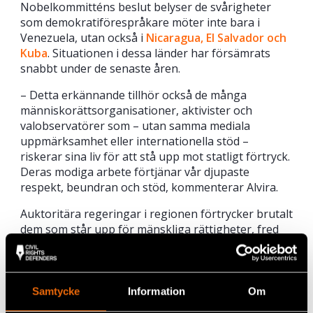
Nobelkommitténs beslut belyser de svårigheter
som demokratiförespråkare möter inte bara i
Venezuela, utan också i
Nicaragua, El Salvador och
Kuba
. Situationen i dessa länder har försämrats
snabbt under de senaste åren.
– Detta erkännande tillhör också de många
människorättsorganisationer, aktivister och
valobservatörer som – utan samma mediala
uppmärksamhet eller internationella stöd –
riskerar sina liv för att stå upp mot statligt förtryck.
Deras modiga arbete förtjänar vår djupaste
respekt, beundran och stöd, kommenterar Alvira.
Auktoritära regeringar i regionen förtrycker brutalt
dem som står upp för mänskliga rättigheter, fred
och demokrati. Aktivister och oppositionella röster
utsätts för hot, våld och långa fängelsestraff eller
tvingas i exil. Det finns över 800 politiska fångar i
Venezuela. I detta sammanhang är det lätt att tappa
Samtycke
Information
Om
modet. Årets Nobels fredspris kommer